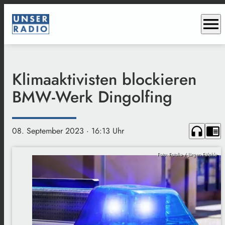
menu
Klimaaktivisten blockieren
BMW-Werk Dingolfing
headphones
chrome_reader_mode
08. September 2023
· 16:13 Uhr
Foto: Fotolia / Jürgen Fälchle