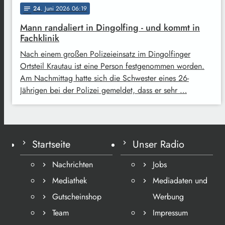
24
. Juni 2026 06:19
notes
Mann randaliert in Dingolfing - und kommt in
Fachklinik
Nach einem großen Polizeieinsatz im Dingolfinger
Ortsteil Krautau ist eine Person festgenommen worden.
Am Nachmittag hatte sich die Schwester eines 26-
Jährigen bei der Polizei gemeldet, dass er sehr …
Startseite
Unser Radio
Nachrichten
Jobs
Mediathek
Mediadaten und
Gutscheinshop
Werbung
Team
Impressum