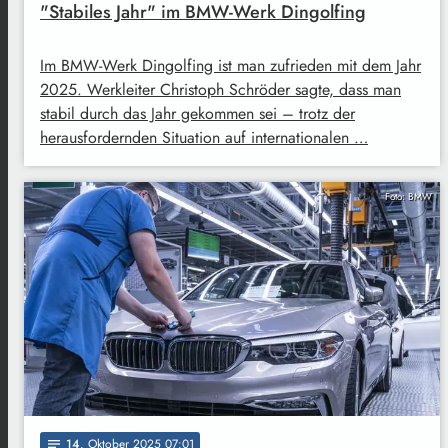
"Stabiles Jahr" im BMW-Werk Dingolfing
Im BMW-Werk Dingolfing ist man zufrieden mit dem Jahr
2025. Werkleiter Christoph Schröder sagte, dass man
stabil durch das Jahr gekommen sei – trotz der
herausfordernden Situation auf internationalen …
Foto: BMW
14
. Oktober 2025 07:01
notes