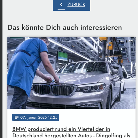
chevron_left
ZURÜCK
Das könnte Dich auch interessieren
Foto: BMW
07
. Januar 2026 12:25
notes
BMW produziert rund ein Viertel der in
Deutschland hergestellten Autos - Dingolfing als