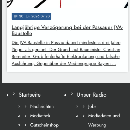
30
. Juli 2026 07:20
notes
Langjährige Verzögerung bei der Passauer JVA-
Baustelle
Die JVA-Baustelle in Passau dauert mindestens drei Jahre
länger als geplant. Der Grund laut Bauminister Christian
Bernreiter: Grob fehlerhafte Elektroplanung und falsche
Ausführung. Gegenüber der Mediengruppe Bayern …
Startseite
Unser Radio
Nachrichten
Jobs
Mediathek
Mediadaten und
Gutscheinshop
Werbung