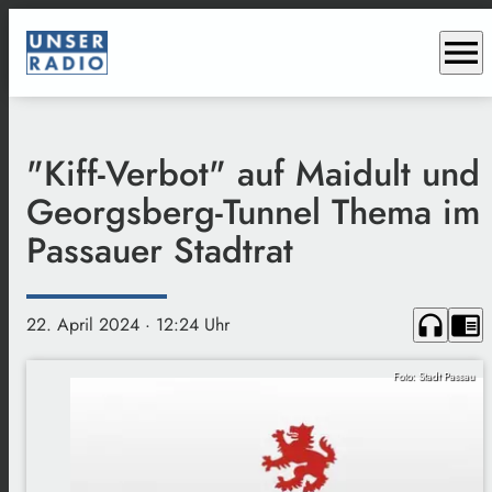
menu
"Kiff-Verbot" auf Maidult und
Georgsberg-Tunnel Thema im
Passauer Stadtrat
headphones
chrome_reader_mode
22. April 2024
· 12:24 Uhr
Foto: Stadt Passau