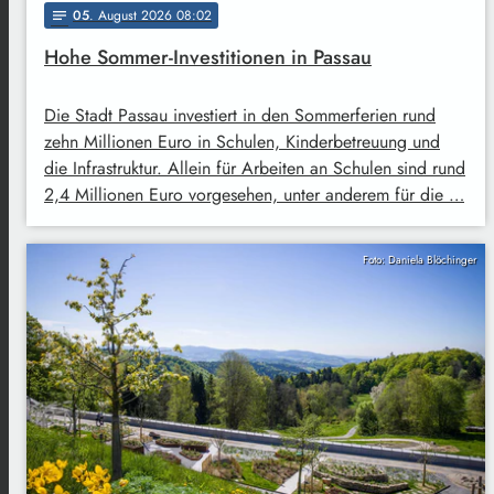
05
. August 2026 08:02
notes
Hohe Sommer-Investitionen in Passau
Die Stadt Passau investiert in den Sommerferien rund
zehn Millionen Euro in Schulen, Kinderbetreuung und
die Infrastruktur. Allein für Arbeiten an Schulen sind rund
2,4 Millionen Euro vorgesehen, unter anderem für die …
Foto: Daniela Blöchinger