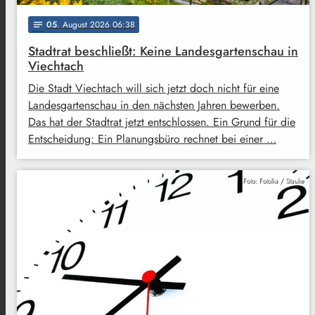
05
. August 2026 06:38
notes
Stadtrat beschließt: Keine Landesgartenschau in
Viechtach
Die Stadt Viechtach will sich jetzt doch nicht für eine
Landesgartenschau in den nächsten Jahren bewerben.
Das hat der Stadtrat jetzt entschlossen. Ein Grund für die
Entscheidung: Ein Planungsbüro rechnet bei einer …
Foto: Fotolia / Stauke