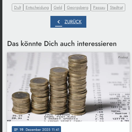
Dult
Entscheidung
Geld
Georgsberg
Passau
Stadtrat
chevron_left
ZURÜCK
Das könnte Dich auch interessieren
Pixabay
19
. Dezember 2025 11:41
notes