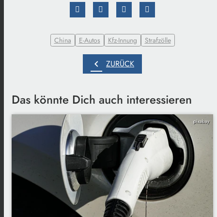
China
E-Autos
Kfz-Innung
Strafzölle
chevron_left
ZURÜCK
Das könnte Dich auch interessieren
pixabay