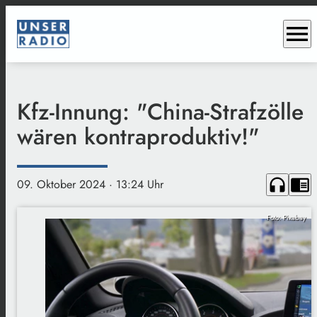
menu
Kfz-Innung: "China-Strafzölle
wären kontraproduktiv!"
headphones
chrome_reader_mode
09. Oktober 2024
· 13:24 Uhr
Foto: Pixabay