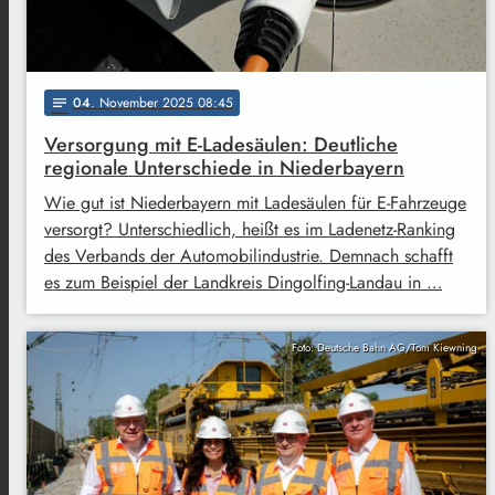
04
. November 2025 08:45
notes
Versorgung mit E-Ladesäulen: Deutliche
regionale Unterschiede in Niederbayern
Wie gut ist Niederbayern mit Ladesäulen für E-Fahrzeuge
versorgt? Unterschiedlich, heißt es im Ladenetz-Ranking
des Verbands der Automobilindustrie. Demnach schafft
es zum Beispiel der Landkreis Dingolfing-Landau in …
Foto: Deutsche Bahn AG/Tom Kiewning