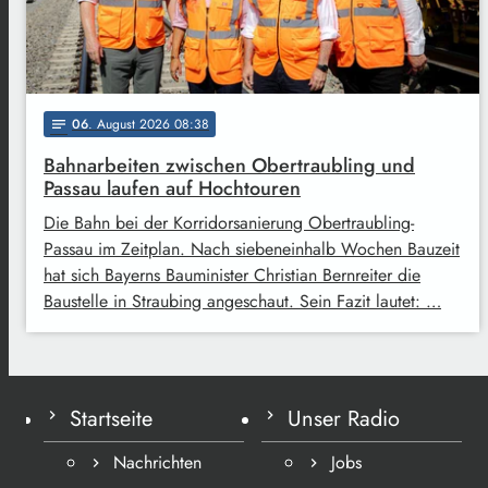
06
. August 2026 08:38
notes
Bahnarbeiten zwischen Obertraubling und
Passau laufen auf Hochtouren
Die Bahn bei der Korridorsanierung Obertraubling-
Passau im Zeitplan. Nach siebeneinhalb Wochen Bauzeit
hat sich Bayerns Bauminister Christian Bernreiter die
Baustelle in Straubing angeschaut. Sein Fazit lautet: …
Startseite
Unser Radio
Nachrichten
Jobs