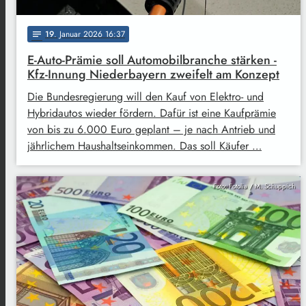
19
. Januar 2026 16:37
notes
E-Auto-Prämie soll Automobilbranche stärken -
Kfz-Innung Niederbayern zweifelt am Konzept
Die Bundesregierung will den Kauf von Elektro- und
Hybridautos wieder fördern. Dafür ist eine Kaufprämie
von bis zu 6.000 Euro geplant – je nach Antrieb und
jährlichem Haushaltseinkommen. Das soll Käufer …
Foto: Fotolia / M. Schuppich