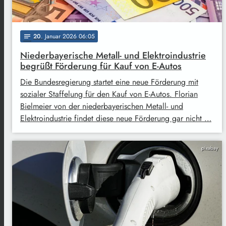
20
. Januar 2026 06:05
notes
Niederbayerische Metall- und Elektroindustrie
begrüßt Förderung für Kauf von E-Autos
Die Bundesregierung startet eine neue Förderung mit
sozialer Staffelung für den Kauf von E-Autos. Florian
Bielmeier von der niederbayerischen Metall- und
Elektroindustrie findet diese neue Förderung gar nicht …
pixabay