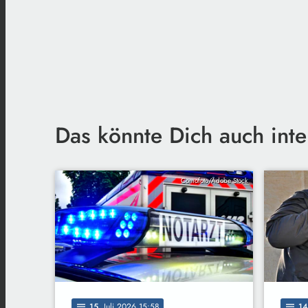
Das könnte Dich auch inte
Comofoto/Adobe Stock
15
. Juli 2026 15:58
14
notes
notes