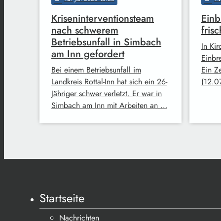
Kriseninterventionsteam
Einb
nach schwerem
fris
Betriebsunfall in Simbach
In Ki
am Inn gefordert
Einbre
Bei einem Betriebsunfall im
Ein Z
Landkreis Rottal-Inn hat sich ein 26-
(12.0
Jähriger schwer verletzt. Er war in
Simbach am Inn mit Arbeiten an …
Startseite
Nachrichten