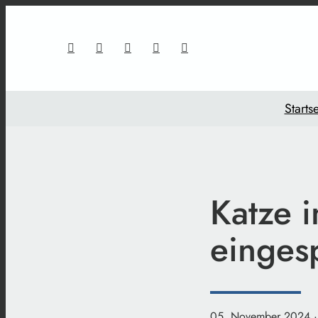
Startse
Katze i
einges
05. November 2024