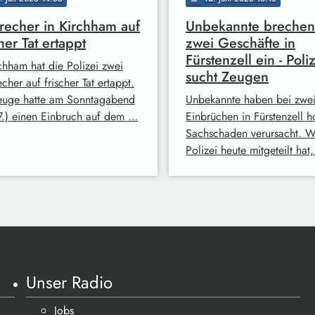
recher in Kirchham auf
Unbekannte brechen
cher Tat ertappt
zwei Geschäfte in
Fürstenzell ein - Poli
rchham hat die Polizei zwei
sucht Zeugen
cher auf frischer Tat ertappt.
euge hatte am Sonntagabend
Unbekannte haben bei zwe
7.) einen Einbruch auf dem …
Einbrüchen in Fürstenzell 
Sachschaden verursacht. W
Polizei heute mitgeteilt ha
Unser Radio
Jobs