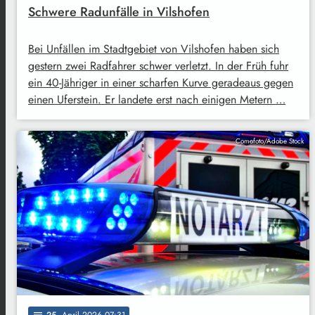
Schwere Radunfälle in Vilshofen
Bei Unfällen im Stadtgebiet von Vilshofen haben sich
gestern zwei Radfahrer schwer verletzt. In der Früh fuhr
ein 40-Jähriger in einer scharfen Kurve geradeaus gegen
einen Uferstein. Er landete erst nach einigen Metern …
Comofoto/Adobe Stock
25
. April 2026 07:31
notes