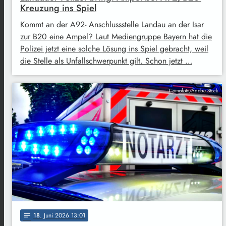
Kreuzung ins Spiel
Kommt an der A92- Anschlussstelle Landau an der Isar
zur B20 eine Ampel? Laut Mediengruppe Bayern hat die
Polizei jetzt eine solche Lösung ins Spiel gebracht, weil
die Stelle als Unfallschwerpunkt gilt. Schon jetzt …
Comofoto/Adobe Stock
18
. Juni 2026 13:01
notes