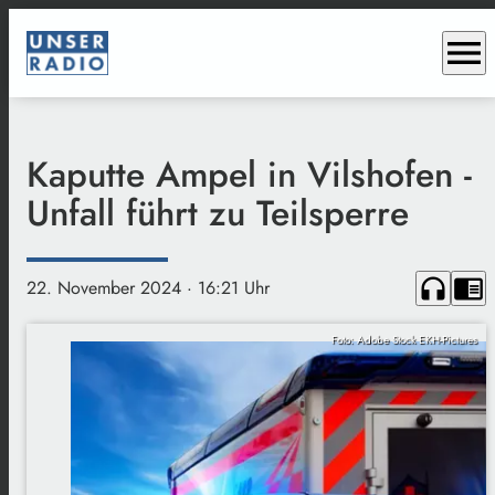
menu
Kaputte Ampel in Vilshofen -
Unfall führt zu Teilsperre
headphones
chrome_reader_mode
22. November 2024
· 16:21 Uhr
Foto: Adobe Stock EKH-Pictures