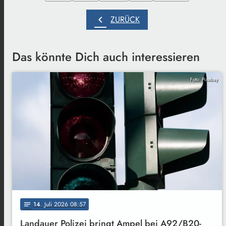
chevron_left
ZURÜCK
Das könnte Dich auch interessieren
Foto: Pixabay
14
. Juli 2026 08:57
notes
Landauer Polizei bringt Ampel bei A92/B20-