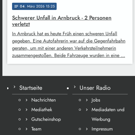
04
. März 2026 15:25
notes
Schwerer Unfall in Arnbruck - 2 Personen
verletzt
In Arnbruck hat es heute Früh einen schweren Unfall
gegeben. Eine Autofahrerin war auf die Gegenfahrbahn
geraten, um mit einer anderen Verkehrsteilnehmerin
zusammengestoßen. Beide Fahrzeuge wurden in eine …
Startseite
Unser Radio
Nachrichten
Jobs
Mediathek
Mediadaten und
Gutscheinshop
Werbung
Team
Impressum