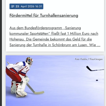
23
. April 2026 16:31
notes
Fördermittel für Turnhallensanierung
Aus dem Bundesförderprogramm „Sanierung
kommunaler Sportstätten“ fließt fast 1 Million Euro nach
Hohenau. Die Gemeinde bekommt das Geld für die
Sanierung der Turnhalle in Schönbrunn am Lusen. Wie …
Foto: Fotolia / Thaut Images