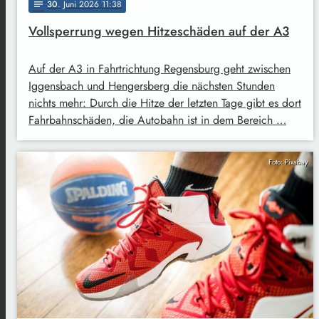
30
. Juni 2026 11:38
notes
Vollsperrung wegen Hitzeschäden auf der A3
Auf der A3 in Fahrtrichtung Regensburg geht zwischen
Iggensbach und Hengersberg die nächsten Stunden
nichts mehr: Durch die Hitze der letzten Tage gibt es dort
Fahrbahnschäden, die Autobahn ist in dem Bereich …
Foto: Pixabay