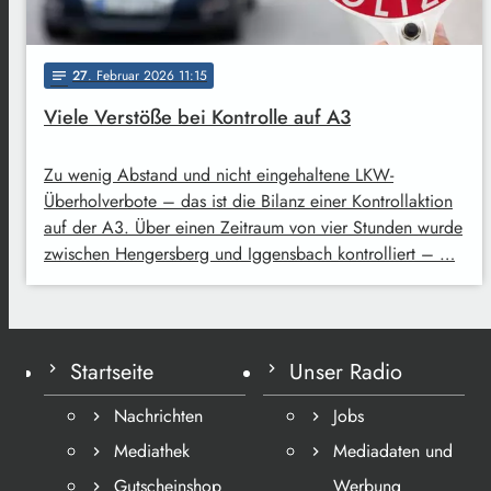
27
. Februar 2026 11:15
notes
Viele Verstöße bei Kontrolle auf A3
Zu wenig Abstand und nicht eingehaltene LKW-
Überholverbote – das ist die Bilanz einer Kontrollaktion
auf der A3. Über einen Zeitraum von vier Stunden wurde
zwischen Hengersberg und Iggensbach kontrolliert – …
Startseite
Unser Radio
Nachrichten
Jobs
Mediathek
Mediadaten und
Gutscheinshop
Werbung