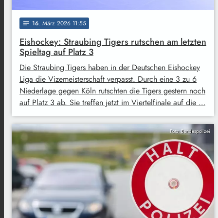
16
. März 2026 11:55
notes
Eishockey: Straubing Tigers rutschen am letzten
Spieltag auf Platz 3
Die Straubing Tigers haben in der Deutschen Eishockey
Liga die Vizemeisterschaft verpasst. Durch eine 3 zu 6
Niederlage gegen Köln rutschten die Tigers gestern noch
auf Platz 3 ab. Sie treffen jetzt im Viertelfinale auf die …
Foto: Bundespolizei