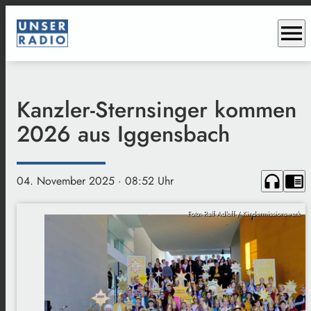
menu
Kanzler-Sternsinger kommen
2026 aus Iggensbach
headphones
chrome_reader_mode
04. November 2025
· 08:52 Uhr
Foto: Ralf Adloff / Kindermissionswerk