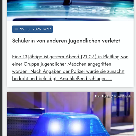
22
. Juli 2026 14:27
notes
Schülerin von anderen Jugendlichen verletzt
Eine 13-Jährige ist gestern Abend (21.07.) in Plattling von
einer Gruppe jugendlicher Mädchen angegriffen
worden. Nach Angaben der Polizei wurde sie zunächst
bedroht und beleidigt. Anschließend schlugen …
Foto: Fotolia / Jürgen Fälchle