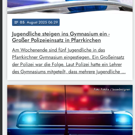
05
. August 2025 06:29
notes
Jugendliche steigen ins Gymnasium ein -
Großer Polizeieinsatz in Pfarrkirchen
Am Wochenende sind fünf Jugendliche in das
Pfarrkirchner Gymnasium eingestiegen. Ein Großeinsatz
der Polizei war die Folge. Laut Polizei hatte ein Lehrer
des Gymnasiums mitgeteilt, dass mehrere Jugendliche …
Foto: Fotolia / lassedesignen