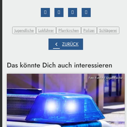
Jugendliche
Lokführer
Pfarrkirchen
Polizei
Schlägerei
chevron_left
ZURÜCK
Das könnte Dich auch interessieren
Foto: Fotolia / Jürgen Fälchle