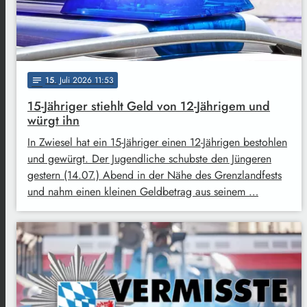
15
. Juli 2026 11:53
notes
15-Jähriger stiehlt Geld von 12-Jährigem und
würgt ihn
In Zwiesel hat ein 15-Jähriger einen 12-Jährigen bestohlen
und gewürgt. Der Jugendliche schubste den Jüngeren
gestern (14.07.) Abend in der Nähe des Grenzlandfests
und nahm einen kleinen Geldbetrag aus seinem …