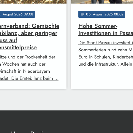
5
. August 2026 09:08
05
. August 2026 08:02
notes
rnverband: Gemischte
Hohe Sommer-
ebilanz, aber geringer
Investitionen in Pass
luss auf
Die Stadt Passau investiert 
nsmittelpreise
Sommerferien rund zehn Mi
itze und der Trockenheit der
Euro in Schulen, Kinderbet
en Wochen hat auch der
und die Infrastruktur. Allei
irtschaft in Niederbayern
adet. Die Erntebilanz beim …