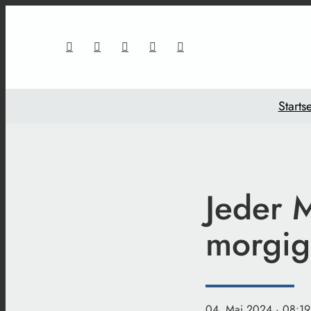
Startse
Jeder 
morgig
04. Mai 2024
· 08:19