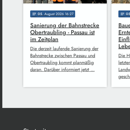
05
. August 2026 16:27
0
notes
notes
Sanierung der Bahnstrecke
Baue
Obertraubling - Passau ist
Ernt
im Zeitplan
Einf
Lebe
Die derzeit laufende Sanierung der
Bahnstrecke zwischen Passau und
Die H
Obertraubling kommt planmäßig
letzt
daran. Darüber informiert jetzt …
Landw
gesch