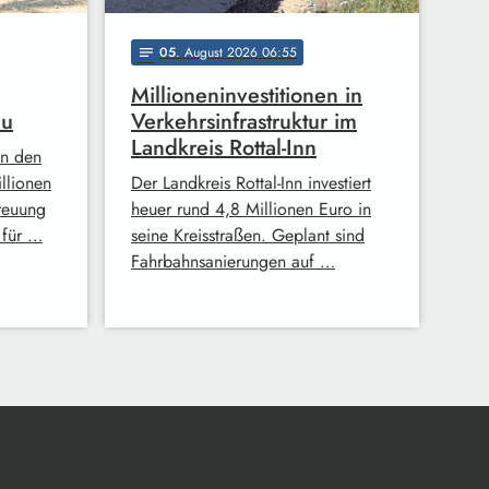
05
. August 2026 06:55
notes
Millioneninvestitionen in
au
Verkehrsinfrastruktur im
Landkreis Rottal-Inn
in den
llionen
Der Landkreis Rottal-Inn investiert
reuung
heuer rund 4,8 Millionen Euro in
n für …
seine Kreisstraßen. Geplant sind
Fahrbahnsanierungen auf …