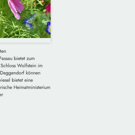
ten
Passau bietet zum
 Schloss Wolfstein im
is Deggendorf können
esel bietet eine
rische Heimatministerium
er