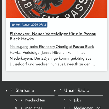
06
. August 2026 07:12
notes
Eishockey: Neuer Verteidiger für die Passau
Black Hawks
Neuzugang beim Eishockey-Oberligist Passau Black
Hawks: Verteidiger Jannis Hüserich kommt nach
Niederbayern. Der 22-Jährige kommt gebürtig aus
Düsseldorf und wechselt nun aus Bayreuth zu den …
Startseite
Unser Radio
Nachrichten
Jobs
Mediathek
Mediadaten und