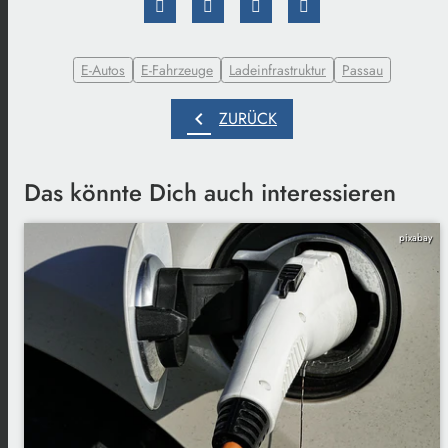
E-Autos
E-Fahrzeuge
Ladeinfrastruktur
Passau
chevron_left
ZURÜCK
Das könnte Dich auch interessieren
pixabay