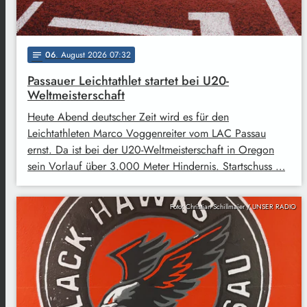
06
. August 2026 07:32
notes
Passauer Leichtathlet startet bei U20-
Weltmeisterschaft
Heute Abend deutscher Zeit wird es für den
Leichtathleten Marco Voggenreiter vom LAC Passau
ernst. Da ist bei der U20-Weltmeisterschaft in Oregon
sein Vorlauf über 3.000 Meter Hindernis. Startschuss …
Foto: Christian Schillmaier / UNSER RADIO