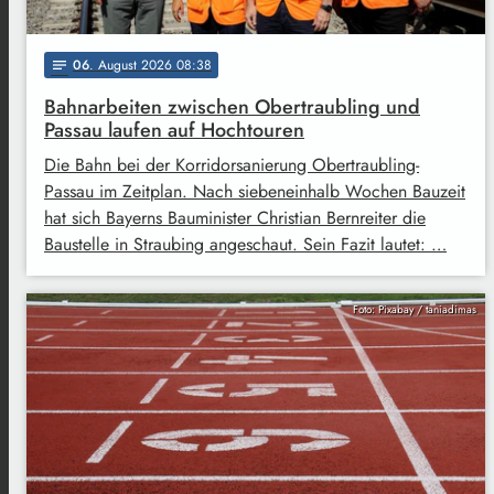
06
. August 2026 08:38
notes
Bahnarbeiten zwischen Obertraubling und
Passau laufen auf Hochtouren
Die Bahn bei der Korridorsanierung Obertraubling-
Passau im Zeitplan. Nach siebeneinhalb Wochen Bauzeit
hat sich Bayerns Bauminister Christian Bernreiter die
Baustelle in Straubing angeschaut. Sein Fazit lautet: …
Foto: Pixabay / taniadimas