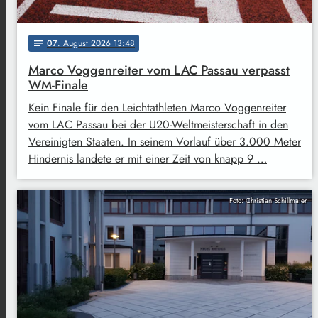
07
. August 2026 13:48
notes
Marco Voggenreiter vom LAC Passau verpasst
WM-Finale
Kein Finale für den Leichtathleten Marco Voggenreiter
vom LAC Passau bei der U20-Weltmeisterschaft in den
Vereinigten Staaten. In seinem Vorlauf über 3.000 Meter
Hindernis landete er mit einer Zeit von knapp 9 …
Foto: Christian Schillmaier