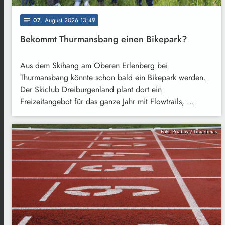
07
. August 2026 13:49
notes
Bekommt Thurmansbang einen Bikepark?
Aus dem Skihang am Oberen Erlenberg bei
Thurmansbang könnte schon bald ein Bikepark werden.
Der Skiclub Dreiburgenland plant dort ein
Freizeitangebot für das ganze Jahr mit Flowtrails, …
Foto: Pixabay / taniadimas