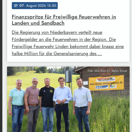
07
. August 2026 13:50
notes
Finanzspritze für Freiwillige Feuerwehren in
Landen und Sandbach
Die Regierung von Niederbayern verteilt neue
Fördergelder an die Feuerwehren in der Region. Die
Freiwillige Feuerwehr Linden bekommt dabei knapp eine
halbe Million für die Generalsanierung des …
Foto: MdL-Büro Dr. Stefan Ebner