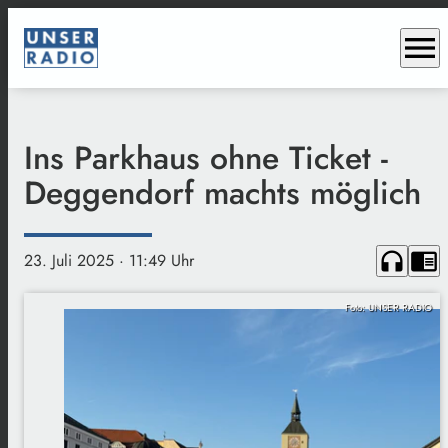
menu
Ins Parkhaus ohne Ticket -
Deggendorf machts möglich
headphones
chrome_reader_mode
23. Juli 2025
· 11:49 Uhr
Foto: UNSER RADIO