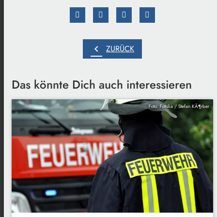
chevron_left
ZURÜCK
Das könnte Dich auch interessieren
Foto: Fotolia / Stefan KÃ¶rber