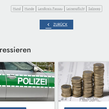
Hund
Hunde
Landkreis Passau
Leinenpflicht
Salzweg
chevron_left
ZURÜCK
ressieren
Foto: Polizei Bayern