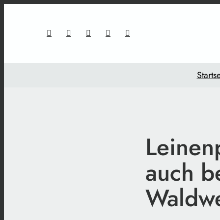
Startse
Leinenp
auch b
Waldw