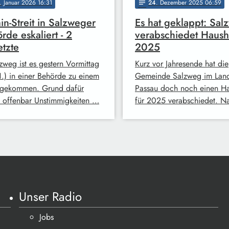
. Januar 2026 16:31
24
. Dezember 2025 06:59
notes
in-Streit in Salzweger
Es hat geklappt: Sal
rde eskaliert - 2
verabschiedet Haush
etzte
2025
lzweg ist es gestern Vormittag
Kurz vor Jahresende hat die
1.) in einer Behörde zu einem
Gemeinde Salzweg im Land
t gekommen. Grund dafür
Passau doch noch einen Ha
 offenbar Unstimmigkeiten …
für 2025 verabschiedet. 
Unser Radio
Jobs