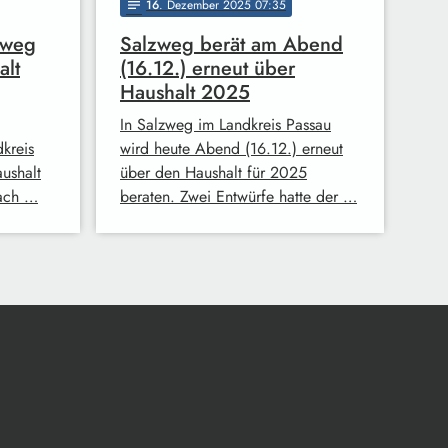
16
. Dezember 2025 07:35
notes
zweg
Salzweg berät am Abend
alt
(16.12.) erneut über
Haushalt 2025
In Salzweg im Landkreis Passau
kreis
wird heute Abend (16.12.) erneut
ushalt
über den Haushalt für 2025
Nach …
beraten. Zwei Entwürfe hatte der …