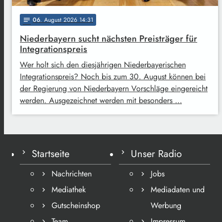
06
. August 2026 14:31
notes
Niederbayern sucht nächsten Preisträger für
Integrationspreis
Wer holt sich den diesjährigen Niederbayerischen
Integrationspreis? Noch bis zum 30. August können bei
der Regierung von Niederbayern Vorschläge eingereicht
werden. Ausgezeichnet werden mit besonders …
Startseite
Unser Radio
Nachrichten
Jobs
Mediathek
Mediadaten und
Gutscheinshop
Werbung
Team
Impressum