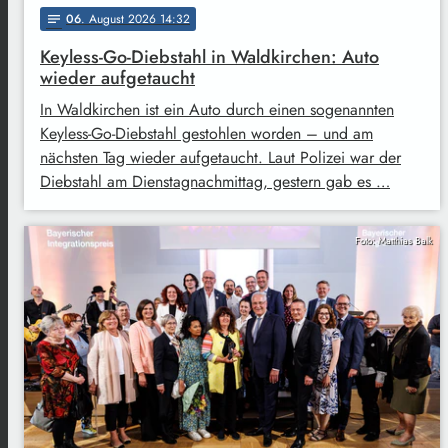
06
. August 2026 14:32
notes
Keyless-Go-Diebstahl in Waldkirchen: Auto
wieder aufgetaucht
In Waldkirchen ist ein Auto durch einen sogenannten
Keyless-Go-Diebstahl gestohlen worden – und am
nächsten Tag wieder aufgetaucht. Laut Polizei war der
Diebstahl am Dienstagnachmittag, gestern gab es …
Foto: Matthias Balk