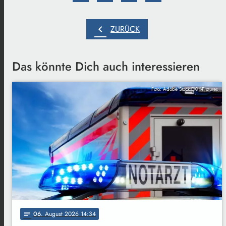
chevron_left
ZURÜCK
Das könnte Dich auch interessieren
Foto: Adobe Stock EKH-Pictures
06
. August 2026 14:34
notes