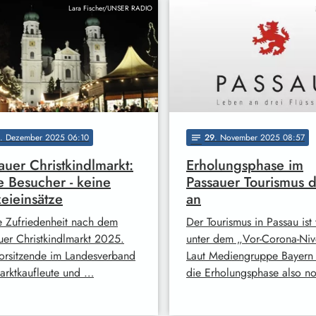
Lara Fischer/UNSER RADIO
. Dezember 2025 06:10
29
. November 2025 08:57
notes
auer Christkindlmarkt:
Erholungsphase im
e Besucher - keine
Passauer Tourismus d
zeieinsätze
an
 Zufriedenheit nach dem
Der Tourismus in Passau ist 
uer Christkindlmarkt 2025.
unter dem „Vor-Corona-Niv
orsitzende im Landesverband
Laut Mediengruppe Bayern 
arktkaufleute und …
die Erholungsphase also 