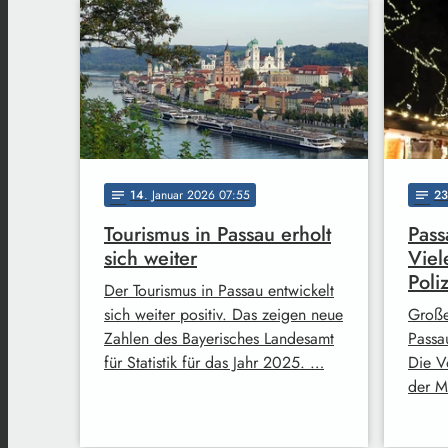
14
. Januar 2026 07:55
23
notes
notes
Tourismus in Passau erholt
Pass
sich weiter
Viel
Poli
Der Tourismus in Passau entwickelt
sich weiter positiv. Das zeigen neue
Große
Zahlen des Bayerisches Landesamt
Passa
für Statistik für das Jahr 2025. …
Die V
der M