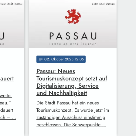
Foto: Stadt Passau
Foto: Stadt Passau
02
. Oktober 2025 12:05
notes
Passau: Neues
auert
Tourismuskonzept setzt auf
Digitalisierung, Service
und Nachhaltigkeit
weiter
eau.“
Die Stadt Passau hat ein neues
dauert
Tourismuskonzept. Es wurde jetzt im
noch – …
zuständigen Ausschuss einstimmig
beschlossen. Die Schwerpunkte …