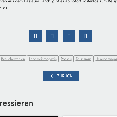
en aus dem Passauer Land“ gibt es ab sofort kostenlos zum Beispie
reis.
Besucherzahlen
Landkreismagazin
Passau
Tourismus
Urlaubsmagaz
chevron_left
ZURÜCK
ressieren