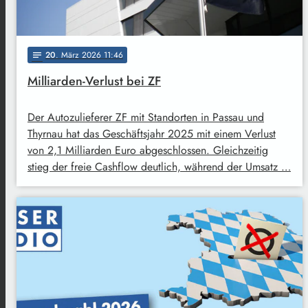
20
. März 2026 11:46
notes
Milliarden-Verlust bei ZF
Der Autozulieferer ZF mit Standorten in Passau und
Thyrnau hat das Geschäftsjahr 2025 mit einem Verlust
von 2,1 Milliarden Euro abgeschlossen. Gleichzeitig
stieg der freie Cashflow deutlich, während der Umsatz …