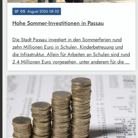
05
. August 2026 08:02
notes
Hohe Sommer-Investitionen in Passau
Die Stadt Passau investiert in den Sommerferien rund
zehn Millionen Euro in Schulen, Kinderbetreuung und
die Infrastruktur. Allein für Arbeiten an Schulen sind rund
2,4 Millionen Euro vorgesehen, unter anderem für die …
Pixabay