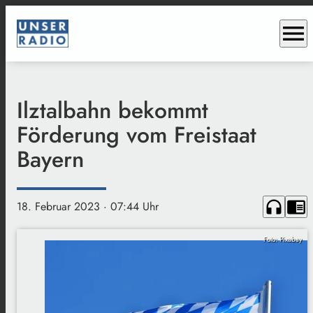
menu
Ilztalbahn bekommt
Förderung vom Freistaat
Bayern
headphones
chrome_reader_mode
18. Februar 2023
· 07:44 Uhr
Foto: Pixabay