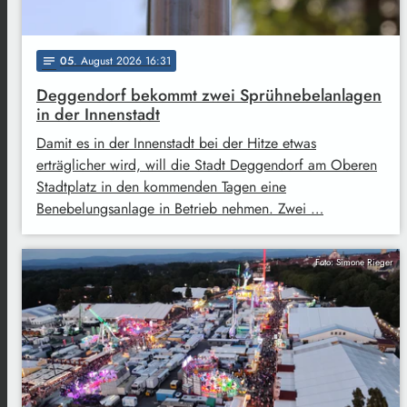
05
. August 2026 16:31
notes
Deggendorf bekommt zwei Sprühnebelanlagen
in der Innenstadt
Damit es in der Innenstadt bei der Hitze etwas
erträglicher wird, will die Stadt Deggendorf am Oberen
Stadtplatz in den kommenden Tagen eine
Benebelungsanlage in Betrieb nehmen. Zwei …
Foto: Simone Rieger