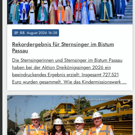
05
. August 2026 16:28
notes
Rekordergebnis für Sternsinger im Bistum
Passau
Die Sternsingerinnen und Sternsinger im Bistum Passau
haben bei der Aktion Dreikönigssingen 2026 ein
beeindruckendes Ergebnis erzielt: Insgesamt 727.521
Euro wurden gesammelt. Wie das Kindermissionswerk …
Foto: Deutsche Bahn AG/Tom Kiewning