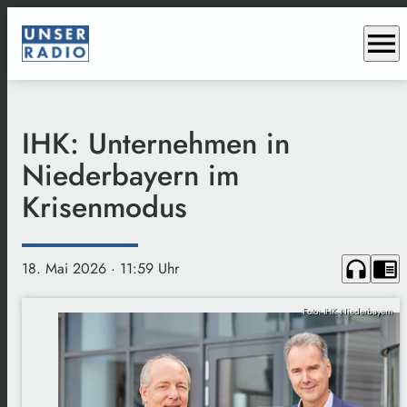
menu
IHK: Unternehmen in
Niederbayern im
Krisenmodus
headphones
chrome_reader_mode
18. Mai 2026
· 11:59 Uhr
Foto: IHK Niederbayern