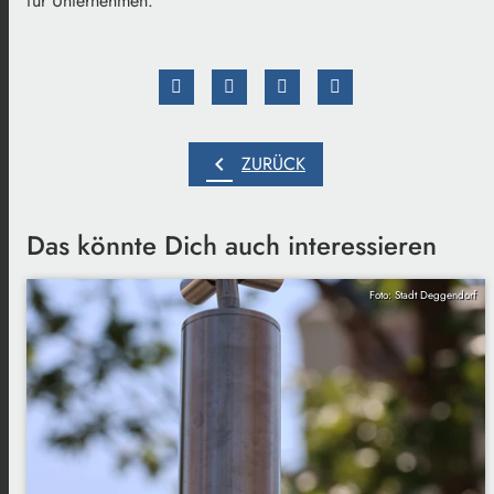
für Unternehmen.
chevron_left
ZURÜCK
Das könnte Dich auch interessieren
Foto: Stadt Deggendorf