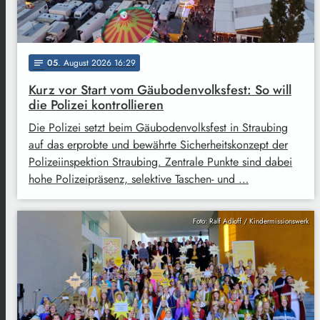
05
. August 2026 16:29
notes
Kurz vor Start vom Gäubodenvolksfest: So will
die Polizei kontrollieren
Die Polizei setzt beim Gäubodenvolksfest in Straubing
auf das erprobte und bewährte Sicherheitskonzept der
Polizeiinspektion Straubing. Zentrale Punkte sind dabei
hohe Polizeipräsenz, selektive Taschen- und …
Foto: Ralf Adloff / Kindermissionswerk