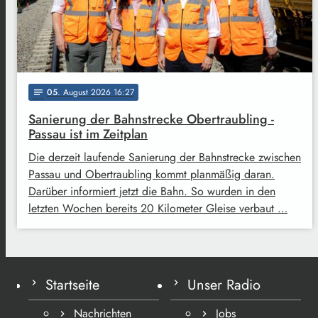
05
. August 2026 16:27
notes
Sanierung der Bahnstrecke Obertraubling -
Passau ist im Zeitplan
Die derzeit laufende Sanierung der Bahnstrecke zwischen
Passau und Obertraubling kommt planmäßig daran.
Darüber informiert jetzt die Bahn. So wurden in den
letzten Wochen bereits 20 Kilometer Gleise verbaut …
Startseite
Unser Radio
Nachrichten
Jobs