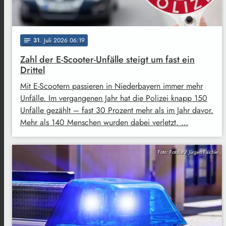
31
. Juli 2026 06:19
notes
Zahl der E-Scooter-Unfälle steigt um fast ein
Drittel
Mit E-Scootern passieren in Niederbayern immer mehr
Unfälle. Im vergangenen Jahr hat die Polizei knapp 150
Unfälle gezählt – fast 30 Prozent mehr als im Jahr davor.
Mehr als 140 Menschen wurden dabei verletzt. …
Foto: Fotolia / Jürgen Fälchle