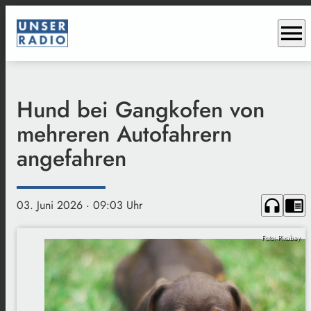
menu
Hund bei Gangkofen von
mehreren Autofahrern
angefahren
headphones
chrome_reader_mode
03. Juni 2026
· 09:03 Uhr
Foto: Pixabay