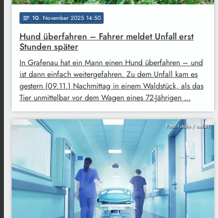
10
. November 2025 14:50
notes
Hund überfahren – Fahrer meldet Unfall erst
Stunden später
In Grafenau hat ein Mann einen Hund überfahren – und
ist dann einfach weitergefahren. Zu dem Unfall kam es
gestern (09.11.) Nachmittag in einem Waldstück, als das
Tier unmittelbar vor dem Wagen eines 72-Jährigen …
Foto: Fotolia / sudok1