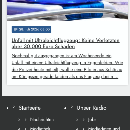
28
. Juli 2026 08:00
notes
Unfall mit Ultraleichtflugzeug: Keine Verletzten
aber 30.000 Euro Schaden
Nochmal gut ausgegangen ist am Wochenende ein
Unfall mit einem Ultraleichtflugzeug in Eggenfelden. Wie
die Polizei heute mitteilt, wollte eine Pilotin aus Schönau
am Königssee gerade landen als das Flugzeug beim …
Startseite
Unser Radio
Nachrichten
Jobs
Mediathek
Mediadaten und