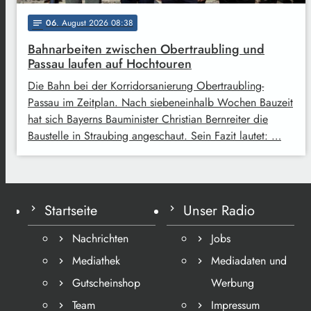
06
. August 2026 08:38
notes
Bahnarbeiten zwischen Obertraubling und
Passau laufen auf Hochtouren
Die Bahn bei der Korridorsanierung Obertraubling-
Passau im Zeitplan. Nach siebeneinhalb Wochen Bauzeit
hat sich Bayerns Bauminister Christian Bernreiter die
Baustelle in Straubing angeschaut. Sein Fazit lautet: …
Startseite
Unser Radio
Nachrichten
Jobs
Mediathek
Mediadaten und
Gutscheinshop
Werbung
Team
Impressum