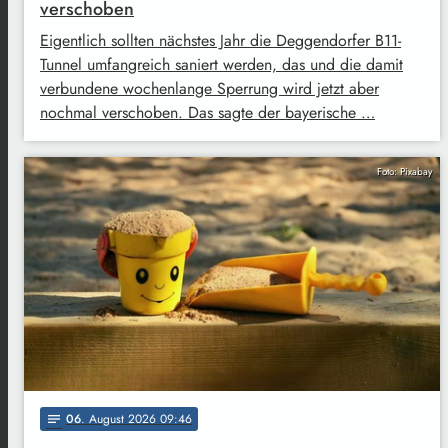
verschoben
Eigentlich sollten nächstes Jahr die Deggendorfer B11-
Tunnel umfangreich saniert werden, das und die damit
verbundene wochenlange Sperrung wird jetzt aber
nochmal verschoben. Das sagte der bayerische …
Foto: Pixabay
06
. August 2026 09:46
notes