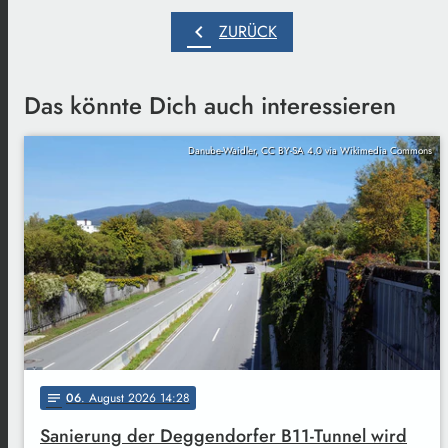
chevron_left
ZURÜCK
Das könnte Dich auch interessieren
Danube-Waidler, CC BY-SA 4.0 via Wikimedia Commons
06
. August 2026 14:28
notes
Sanierung der Deggendorfer B11-Tunnel wird