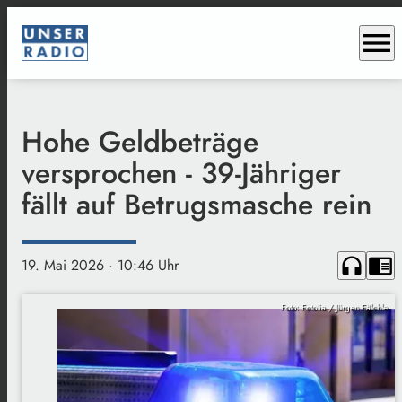
menu
Hohe Geldbeträge
versprochen - 39-Jähriger
fällt auf Betrugsmasche rein
headphones
chrome_reader_mode
19. Mai 2026
· 10:46 Uhr
Foto: Fotolia / Jürgen Fälchle