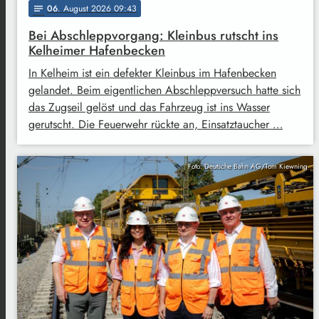
06
. August 2026 09:43
notes
Bei Abschleppvorgang: Kleinbus rutscht ins
Kelheimer Hafenbecken
In Kelheim ist ein defekter Kleinbus im Hafenbecken
gelandet. Beim eigentlichen Abschleppversuch hatte sich
das Zugseil gelöst und das Fahrzeug ist ins Wasser
gerutscht. Die Feuerwehr rückte an, Einsatztaucher …
Foto: Deutsche Bahn AG/Tom Kiewning