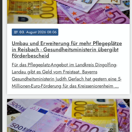
03
. August 2026 08:06
notes
Umbau und Erweiterung für mehr Pflegeplätze
in Reisbach - Gesundheitsministerin übergibt
Förderbescheid
Für das Pflegeplatz-Angebot im Landkreis Dingolfing-
Landau gibt es Geld vom Freistaat. Bayerns
Gesundheitsministerin Judith Gerlach hat gestern eine 5-
Millionen-Euro-Förderung für das Kreisseniorenheim …
Pixabay