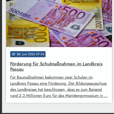
26
. Juni 2026 07:34
notes
Förderung für Schulmaßnahmen im Landkreis
Passau
Für Baumaßnahmen bekommen zwei Schulen im
Landkreis Passau eine Förderung. Der Bildungsausschuss
des Landkreises hat beschlossen, dass es zum Beispiel
rund 2,3 Millionen Euro für das Maristengymnasium in …