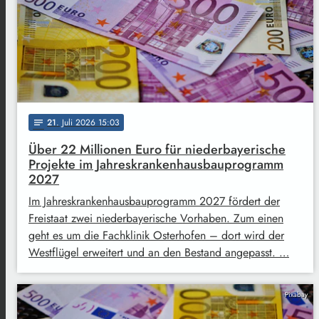
21
. Juli 2026 15:03
notes
Über 22 Millionen Euro für niederbayerische
Projekte im Jahreskrankenhausbauprogramm
2027
Im Jahreskrankenhausbauprogramm 2027 fördert der
Freistaat zwei niederbayerische Vorhaben. Zum einen
geht es um die Fachklinik Osterhofen – dort wird der
Westflügel erweitert und an den Bestand angepasst. …
Pixabay