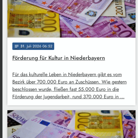
31
. Juli 2026 06:52
notes
Förderung für Kultur in Niederbayern
Für das kulturelle Leben in Niederbayern gibt es vom
Bezirk über 700.000 Euro an Zuschüssen. Wie gestern
beschlossen wurde, fließen fast 55.000 Euro in die
Förderung der Jugendarbeit, rund 370.000 Euro in …
Pixabay