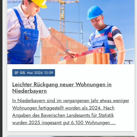
05
. Mai 2026 13:09
notes
Leichter Rückgang neuer Wohnungen in
Niederbayern
In Niederbayern sind im vergangenen Jahr etwas weniger
Wohnungen fertiggestellt worden als 2024. Nach
Angaben des Bayerischen Landesamts für Statistik
wurden 2025 insgesamt gut 6.100 Wohnungen …