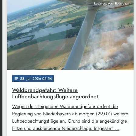
Regierung von Niederbayern
28
. Juli 2026 06:54
notes
Waldbrandgefahr: Weitere
Luftbeobachtungsflüge angeordnet
Wegen der steigenden Waldbrandgefahr ordnet die
Regierung von Niederbayern ab morgen (29.07.) weitere
Luftbeobachtungsflüge an. Grund sind die angekündigte
Hitze und ausbleibende Niederschläge. Insgesamt …