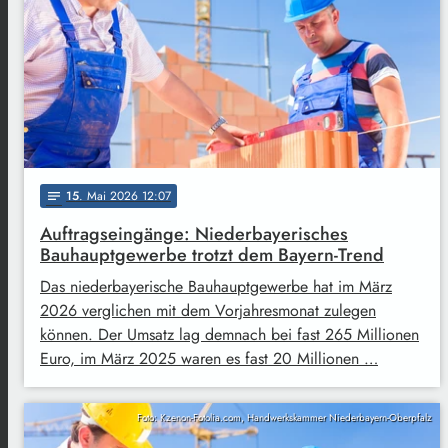
15
. Mai 2026 12:07
notes
Auftragseingänge: Niederbayerisches
Bauhauptgewerbe trotzt dem Bayern-Trend
Das niederbayerische Bauhauptgewerbe hat im März
2026 verglichen mit dem Vorjahresmonat zulegen
können. Der Umsatz lag demnach bei fast 265 Millionen
Euro, im März 2025 waren es fast 20 Millionen …
Foto: Kzenon-Fotolia.com, Handwerkskammer Niederbayern-Oberpfalz