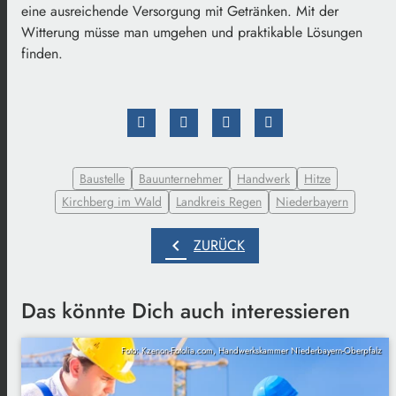
eine ausreichende Versorgung mit Getränken. Mit der
Witterung müsse man umgehen und praktikable Lösungen
finden.
Baustelle
Bauunternehmer
Handwerk
Hitze
Kirchberg im Wald
Landkreis Regen
Niederbayern
chevron_left
ZURÜCK
Das könnte Dich auch interessieren
Foto: Kzenon-Fotolia.com, Handwerkskammer Niederbayern-Oberpfalz