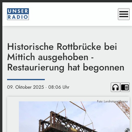
menu
Historische Rottbrücke bei
Mittich ausgehoben -
Restaurierung hat begonnen
headphones
chrome_reader_mode
09. Oktober 2025
· 08:06 Uhr
Foto: Landratsamt Passau