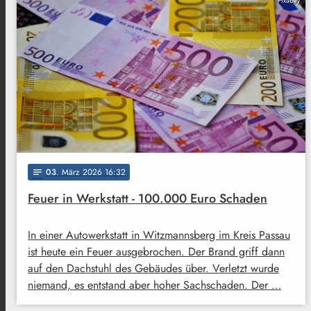
Pixabay
03
. März 2026 16:32
notes
Feuer in Werkstatt - 100.000 Euro Schaden
In einer Autowerkstatt in Witzmannsberg im Kreis Passau
ist heute ein Feuer ausgebrochen. Der Brand griff dann
auf den Dachstuhl des Gebäudes über. Verletzt wurde
niemand, es entstand aber hoher Sachschaden. Der …