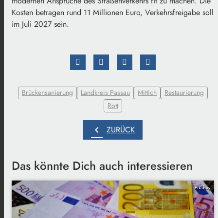
modernen Ansprüche des Straßenverkehrs fit zu machen. Die
Kosten betragen rund 11 Millionen Euro, Verkehrsfreigabe soll
im Juli 2027 sein.
Brückensanierung
Landkreis Passau
Mittich
Restaurierung
Rott
chevron_left
ZURÜCK
Das könnte Dich auch interessieren
Pixabay