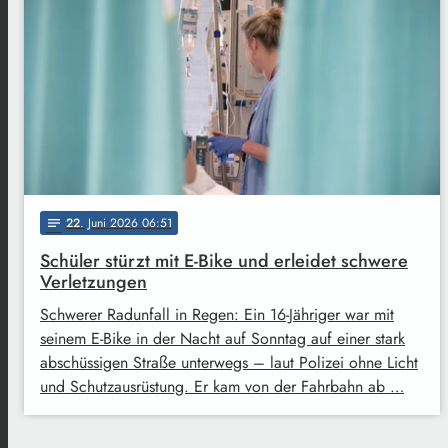
22
. Juni 2026 06:51
notes
Schüler stürzt mit E-Bike und erleidet schwere
Verletzungen
Schwerer Radunfall in Regen: Ein 16-Jähriger war mit
seinem E-Bike in der Nacht auf Sonntag auf einer stark
abschüssigen Straße unterwegs – laut Polizei ohne Licht
und Schutzausrüstung. Er kam von der Fahrbahn ab …