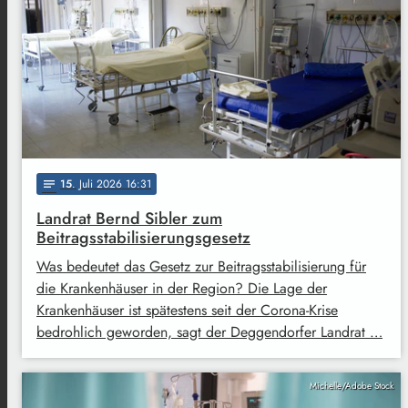
15
. Juli 2026 16:31
notes
Landrat Bernd Sibler zum
Beitragsstabilisierungsgesetz
Was bedeutet das Gesetz zur Beitragsstabilisierung für
die Krankenhäuser in der Region? Die Lage der
Krankenhäuser ist spätestens seit der Corona-Krise
bedrohlich geworden, sagt der Deggendorfer Landrat …
Michelle/Adobe Stock