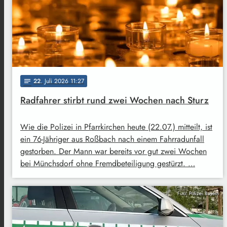
22
. Juli 2026 11:27
notes
Radfahrer stirbt rund zwei Wochen nach Sturz
Wie die Polizei in Pfarrkirchen heute (22.07.) mitteilt, ist
ein 76-Jähriger aus Roßbach nach einem Fahrradunfall
gestorben. Der Mann war bereits vor gut zwei Wochen
bei Münchsdorf ohne Fremdbeteiligung gestürzt. …
Foto: Polizei Bayern