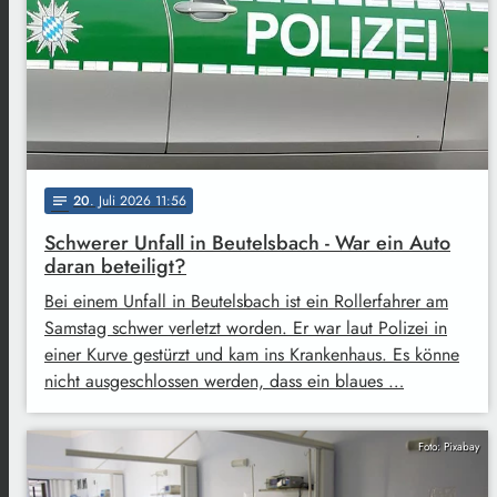
20
. Juli 2026 11:56
notes
Schwerer Unfall in Beutelsbach - War ein Auto
daran beteiligt?
Bei einem Unfall in Beutelsbach ist ein Rollerfahrer am
Samstag schwer verletzt worden. Er war laut Polizei in
einer Kurve gestürzt und kam ins Krankenhaus. Es könne
nicht ausgeschlossen werden, dass ein blaues …
Foto: Pixabay