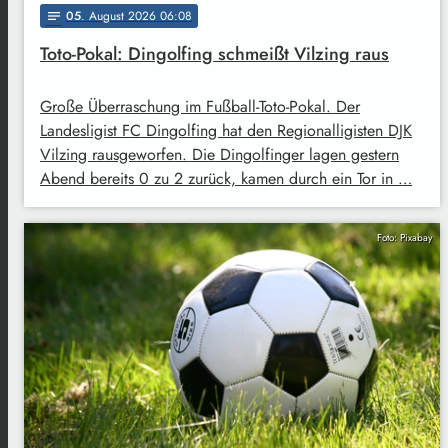
05
. August 2026 06:08
notes
Toto-Pokal: Dingolfing schmeißt Vilzing raus
Große Überraschung im Fußball-Toto-Pokal. Der
Landesligist FC Dingolfing hat den Regionalligisten DJK
Vilzing rausgeworfen. Die Dingolfinger lagen gestern
Abend bereits 0 zu 2 zurück, kamen durch ein Tor in …
Foto: Pixabay