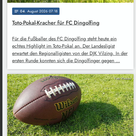
04
. August 2026 07:18
notes
Toto-Pokal-Kracher für FC Dingolfing
Für die Fußballer des FC Dingolfing steht heute ein
echtes Highlight im Toto-Pokal an. Der Landesligist
erwartet den Regionalligisten von der DJK Vilzing. In der
ersten Runde konnten sich die Dingolfinger gegen …
Foto: Pixabay