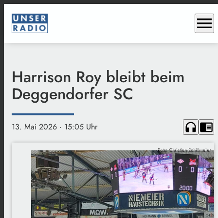
menu
Harrison Roy bleibt beim
Deggendorfer SC
headphones
chrome_reader_mode
13. Mai 2026
· 15:05 Uhr
Foto: Christian Schillmaier