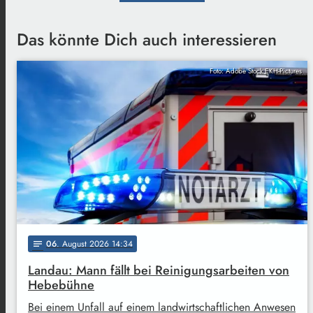
Das könnte Dich auch interessieren
Foto: Adobe Stock EKH-Pictures
06
. August 2026 14:34
notes
Landau: Mann fällt bei Reinigungsarbeiten von
Hebebühne
Bei einem Unfall auf einem landwirtschaftlichen Anwesen