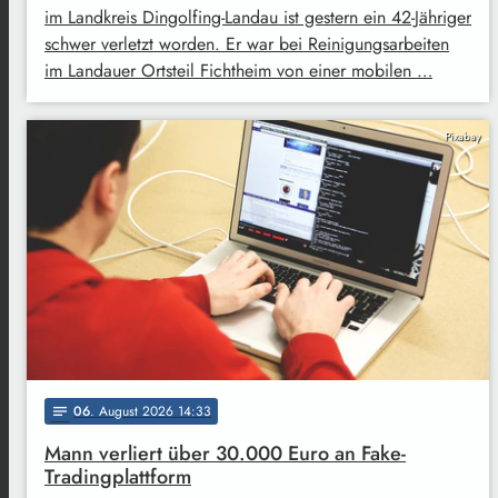
im Landkreis Dingolfing-Landau ist gestern ein 42-Jähriger
schwer verletzt worden. Er war bei Reinigungsarbeiten
im Landauer Ortsteil Fichtheim von einer mobilen …
Pixabay
06
. August 2026 14:33
notes
Mann verliert über 30.000 Euro an Fake-
Tradingplattform