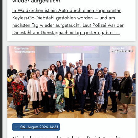
wieder aufgetaucht
In Waldkirchen ist ein Auto durch einen sogenannten
Keyless-Go-Diebstahl gestohlen worden – und am
nächsten Tag wieder aufgetaucht. Laut Polizei war der
Diebstahl am Dienstagnachmittag, gestern gab es …
Foto: Matthias Balk
06
. August 2026 14:31
notes