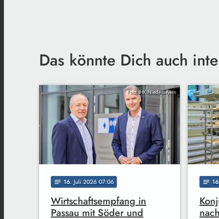
Das könnte Dich auch inte
Foto: IHK Niederbayern
16
. Juli 2026 07:06
16
notes
notes
Wirtschaftsempfang in
Konj
Passau mit Söder und
nach