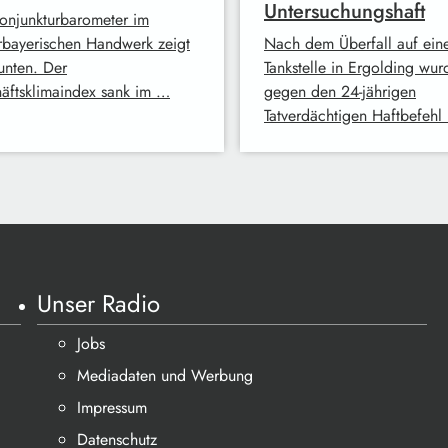
Untersuchungshaft
onjunkturbarometer im
rbayerischen Handwerk zeigt
Nach dem Überfall auf ein
unten. Der
Tankstelle in Ergolding wur
äftsklimaindex sank im …
gegen den 24-jährigen
Tatverdächtigen Haftbefehl
Unser Radio
Jobs
Mediadaten und Werbung
Impressum
Datenschutz