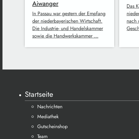
Aiwanger
Das K
In Passau war gestern der Empfang
niede
der niederbayerischen Wirtschaft.
nach 
Die Industrie- und Handelskammer
Gesch
sowie die Handwerkskammer …
Startseite
Nachrichten
Mediathek
Gutscheinshop
Team