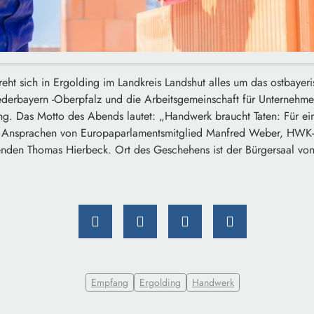
ht sich in Ergolding im Landkreis Landshut alles um das ostbayer
erbayern -Oberpfalz und die Arbeitsgemeinschaft für Unternehm
g. Das Motto des Abends lautet: „Handwerk braucht Taten: Für eine
d Ansprachen von Europaparlamentsmitglied Manfred Weber, HWK-
den Thomas Hierbeck. Ort des Geschehens ist der Bürgersaal von
Empfang
Ergolding
Handwerk