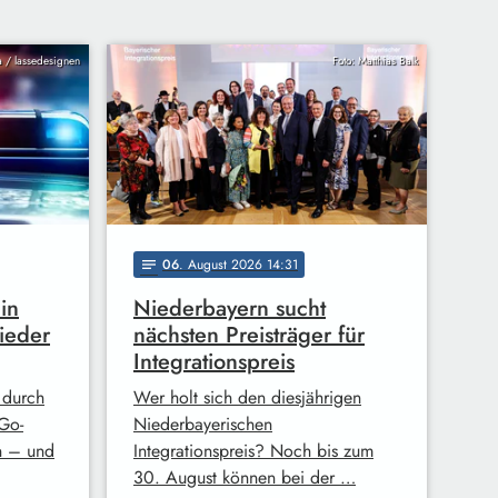
ia / lassedesignen
Foto: Matthias Balk
06
. August 2026 14:31
notes
in
Niederbayern sucht
ieder
nächsten Preisträger für
Integrationspreis
 durch
Wer holt sich den diesjährigen
Go-
Niederbayerischen
n – und
Integrationspreis? Noch bis zum
30. August können bei der …