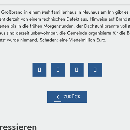
Großbrand in einem Mehrfamilienhaus in Neuhaus am Inn gibt es n
eht derzeit von einem technischen Defekt aus, Hinweise auf Brandsti
rten bis in die frühen Morgenstunden, der Dachstuhl brannte volls
 sind derzeit unbewohnbar, die Gemeinde organisierte für die B
letzt wurde niemand. Schaden: eine Viertelmillion Euro.
chevron_left
ZURÜCK
ressieren