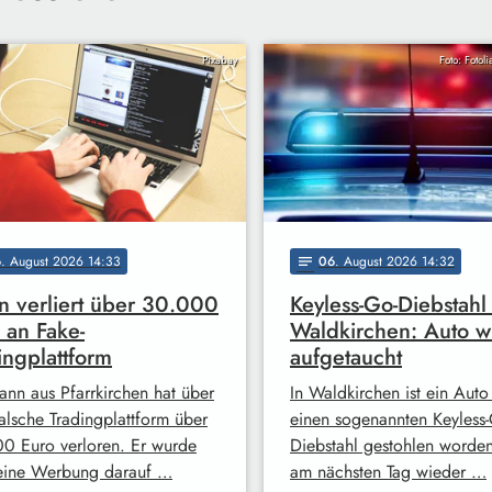
Pixabay
Foto: Fotol
6
. August 2026 14:33
06
. August 2026 14:32
notes
 verliert über 30.000
Keyless-Go-Diebstahl 
 an Fake-
Waldkirchen: Auto w
ingplattform
aufgetaucht
ann aus Pfarrkirchen hat über
In Waldkirchen ist ein Auto
falsche Tradingplattform über
einen sogenannten Keyless-
0 Euro verloren. Er wurde
Diebstahl gestohlen worde
eine Werbung darauf …
am nächsten Tag wieder …