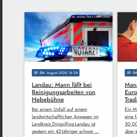
Foto: Adobe Stock EKH-Pictures
06
. August 2026 14:34
0
notes
notes
Landau: Mann fällt bei
Mann
Reinigungsarbeiten von
Euro
Hebebühne
Trad
Bei einem Unfall auf einem
Ein M
landwirtschaftlichen Anwesen im
eine 
Landkreis Dingolfing-Landau ist
30.00
gestern ein 42-Jähriger schwer …
über 