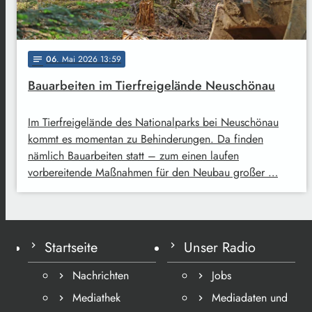
06
. Mai 2026 13:59
notes
Bauarbeiten im Tierfreigelände Neuschönau
Im Tierfreigelände des Nationalparks bei Neuschönau
kommt es momentan zu Behinderungen. Da finden
nämlich Bauarbeiten statt – zum einen laufen
vorbereitende Maßnahmen für den Neubau großer …
Startseite
Unser Radio
Nachrichten
Jobs
Mediathek
Mediadaten und