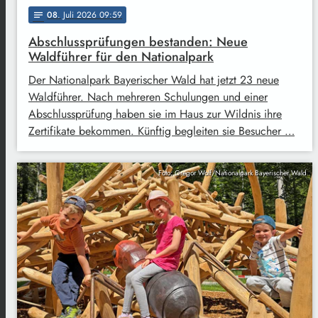
08
. Juli 2026 09:59
notes
Abschlussprüfungen bestanden: Neue
Waldführer für den Nationalpark
Der Nationalpark Bayerischer Wald hat jetzt 23 neue
Waldführer. Nach mehreren Schulungen und einer
Abschlussprüfung haben sie im Haus zur Wildnis ihre
Zertifikate bekommen. Künftig begleiten sie Besucher …
Foto: Gregor Wolf/Nationalpark Bayerischer Wald