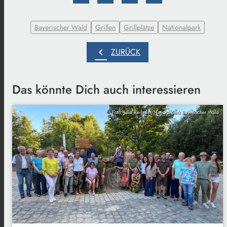
Bayerischer Wald
Grillen
Grillplätze
Nationalpark
chevron_left
ZURÜCK
Das könnte Dich auch interessieren
Foto: Julia Reihofer/Nationalpark Bayerischer Wald