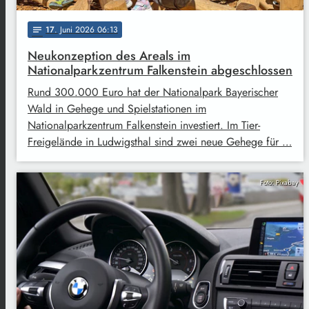
17
. Juni 2026 06:13
notes
Neukonzeption des Areals im
Nationalparkzentrum Falkenstein abgeschlossen
Rund 300.000 Euro hat der Nationalpark Bayerischer
Wald in Gehege und Spielstationen im
Nationalparkzentrum Falkenstein investiert. Im Tier-
Freigelände in Ludwigsthal sind zwei neue Gehege für …
Foto: Pixabay