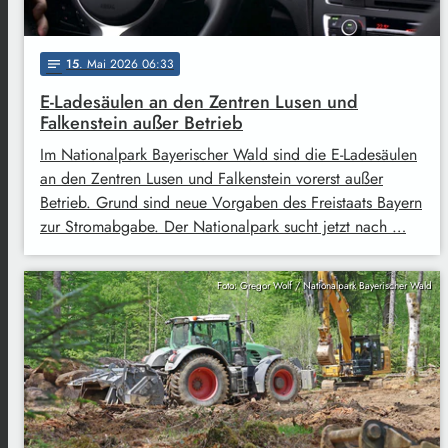
15
. Mai 2026 06:33
notes
E-Ladesäulen an den Zentren Lusen und
Falkenstein außer Betrieb
Im Nationalpark Bayerischer Wald sind die E-Ladesäulen
an den Zentren Lusen und Falkenstein vorerst außer
Betrieb. Grund sind neue Vorgaben des Freistaats Bayern
zur Stromabgabe. Der Nationalpark sucht jetzt nach …
Foto: Gregor Wolf / Nationalpark Bayerischer Wald