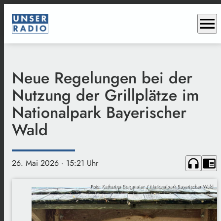
menu
Neue Regelungen bei der
Nutzung der Grillplätze im
Nationalpark Bayerischer
Wald
headphones
chrome_reader_mode
26. Mai 2026
· 15:21 Uhr
Foto: Katharina Burgmaier / Nationalpark Bayerischer Wald