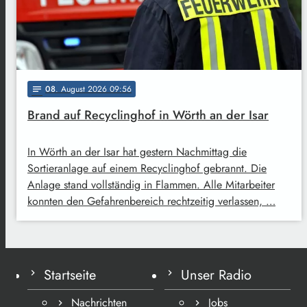
08
. August 2026 09:56
notes
Brand auf Recyclinghof in Wörth an der Isar
In Wörth an der Isar hat gestern Nachmittag die
Sortieranlage auf einem Recyclinghof gebrannt. Die
Anlage stand vollständig in Flammen. Alle Mitarbeiter
konnten den Gefahrenbereich rechtzeitig verlassen, …
Startseite
Unser Radio
Nachrichten
Jobs