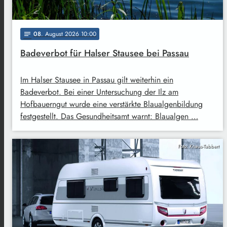
08
. August 2026 10:00
notes
Badeverbot für Halser Stausee bei Passau
Im Halser Stausee in Passau gilt weiterhin ein
Badeverbot. Bei einer Untersuchung der Ilz am
Hofbauerngut wurde eine verstärkte Blaualgenbildung
festgestellt. Das Gesundheitsamt warnt: Blaualgen …
Foto: Knaus-Tabbert