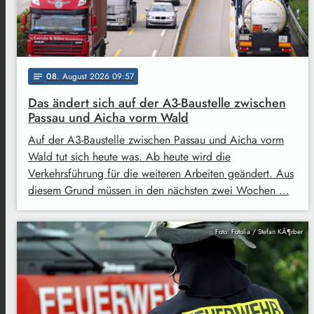
08
. August 2026 09:57
notes
Das ändert sich auf der A3-Baustelle zwischen
Passau und Aicha vorm Wald
Auf der A3-Baustelle zwischen Passau und Aicha vorm
Wald tut sich heute was. Ab heute wird die
Verkehrsführung für die weiteren Arbeiten geändert. Aus
diesem Grund müssen in den nächsten zwei Wochen …
Foto: Fotolia / Stefan KÃ¶rber