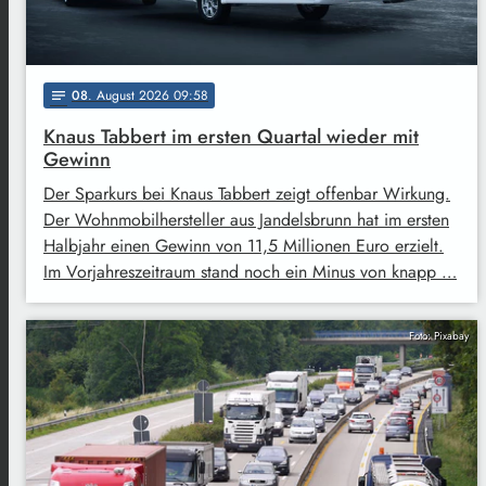
08
. August 2026 09:58
notes
Knaus Tabbert im ersten Quartal wieder mit
Gewinn
Der Sparkurs bei Knaus Tabbert zeigt offenbar Wirkung.
Der Wohnmobilhersteller aus Jandelsbrunn hat im ersten
Halbjahr einen Gewinn von 11,5 Millionen Euro erzielt.
Im Vorjahreszeitraum stand noch ein Minus von knapp …
Foto: Pixabay