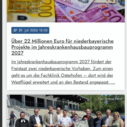
21
. Juli 2026 15:03
notes
Über 22 Millionen Euro für niederbayerische
Projekte im Jahreskrankenhausbauprogramm
2027
Im Jahreskrankenhausbauprogramm 2027 fördert der
Freistaat zwei niederbayerische Vorhaben. Zum einen
geht es um die Fachklinik Osterhofen – dort wird der
Westflügel erweitert und an den Bestand angepasst. …
Foto: Thomas Brandl