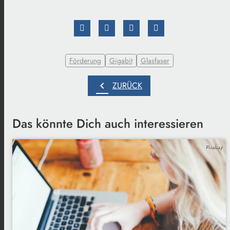
Förderung
Gigabit
Glasfaser
chevron_left
ZURÜCK
Das könnte Dich auch interessieren
Pixabay