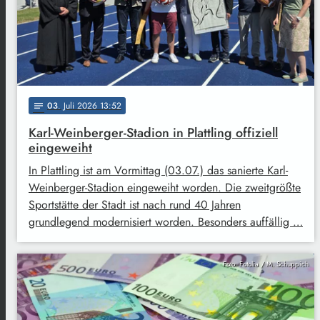
03
. Juli 2026 13:52
notes
Karl-Weinberger-Stadion in Plattling offiziell
eingeweiht
In Plattling ist am Vormittag (03.07.) das sanierte Karl-
Weinberger-Stadion eingeweiht worden. Die zweitgrößte
Sportstätte der Stadt ist nach rund 40 Jahren
grundlegend modernisiert worden. Besonders auffällig …
Foto: Fotolia / M. Schuppich