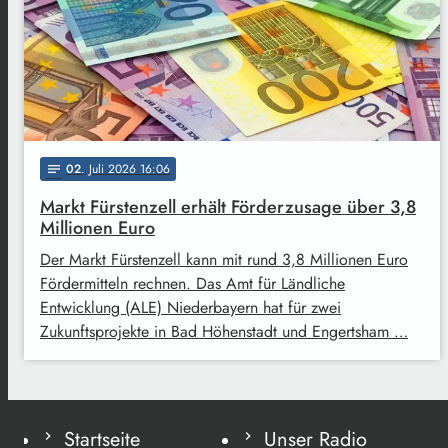
02
. Juli 2026 16:06
notes
Markt Fürstenzell erhält Förderzusage über 3,8
Millionen Euro
Der Markt Fürstenzell kann mit rund 3,8 Millionen Euro
Fördermitteln rechnen. Das Amt für Ländliche
Entwicklung (ALE) Niederbayern hat für zwei
Zukunftsprojekte in Bad Höhenstadt und Engertsham …
Startseite
Unser Radio