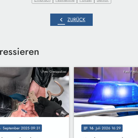
chevron_left
ZURÜCK
ressieren
Foto: Grenzpolizei
Foto: Fotol
6
. September 2025 09:31
16
. Juli 2026 16:29
notes