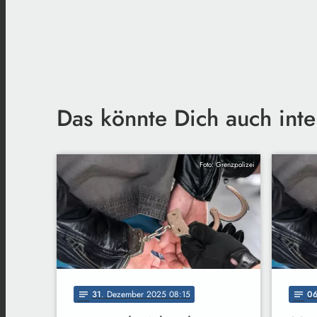
Das könnte Dich auch inte
Foto: Grenzpolizei
31
. Dezember 2025 08:15
0
notes
notes