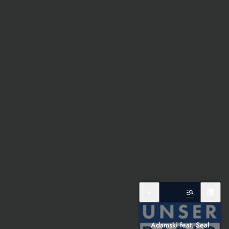
expand_more
manage_search
library_music
Adamski feat. Seal