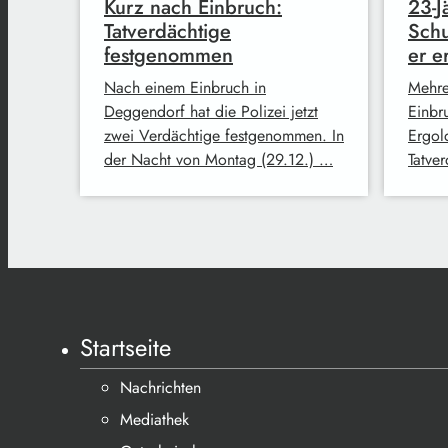
Kurz nach Einbruch:
23-J
Tatverdächtige
Schu
festgenommen
er e
Nach einem Einbruch in
Mehre
Deggendorf hat die Polizei jetzt
Einbr
zwei Verdächtige festgenommen. In
Ergold
der Nacht von Montag (29.12.) …
Tatve
Startseite
Nachrichten
Mediathek