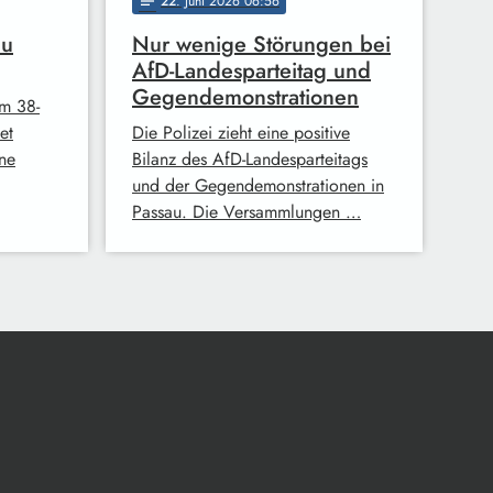
22
. Juni 2026 06:56
notes
au
Nur wenige Störungen bei
AfD-Landesparteitag und
Gegendemonstrationen
em 38-
et
Die Polizei zieht eine positive
ine
Bilanz des AfD-Landesparteitags
und der Gegendemonstrationen in
Passau. Die Versammlungen …