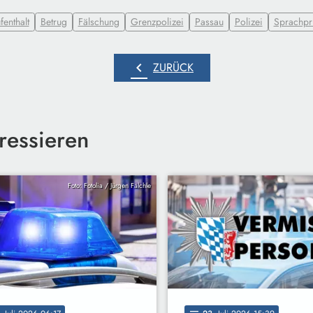
fenthalt
Betrug
Fälschung
Grenzpolizei
Passau
Polizei
Sprachpr
chevron_left
ZURÜCK
ressieren
Foto: Fotolia / Jürgen Fälchle