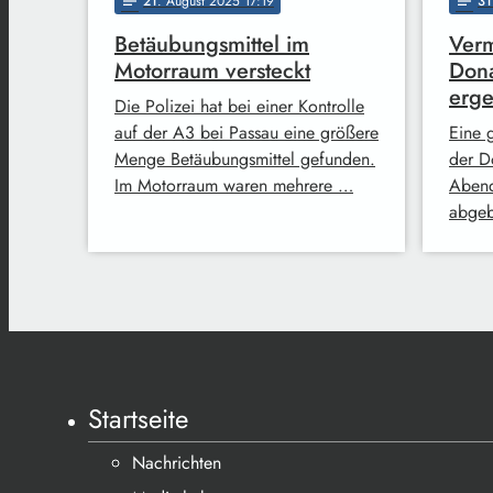
21
. August 2025 17:19
31
notes
notes
Betäubungsmittel im
Verm
Motorraum versteckt
Dona
erge
Die Polizei hat bei einer Kontrolle
auf der A3 bei Passau eine größere
Eine 
Menge Betäubungsmittel gefunden.
der D
Im Motorraum waren mehrere …
Abend
abge
Startseite
Nachrichten