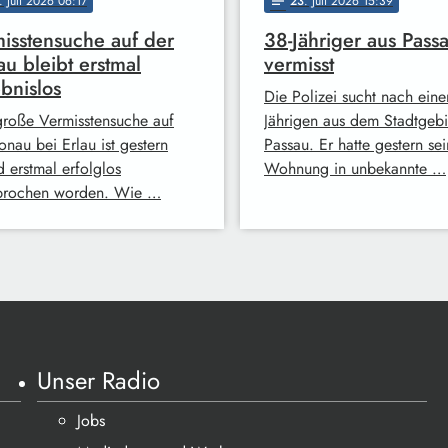
. Juli 2026 06:17
23
. Juli 2026 15:39
notes
isstensuche auf der
38-Jähriger aus Pass
u bleibt erstmal
vermisst
bnislos
Die Polizei sucht nach ein
große Vermisstensuche auf
Jährigen aus dem Stadtgebi
onau bei Erlau ist gestern
Passau. Er hatte gestern se
 erstmal erfolglos
Wohnung in unbekannte …
brochen worden. Wie …
Unser Radio
Jobs