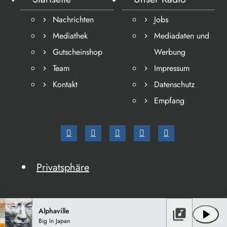
Nachrichten
Jobs
Mediathek
Mediadaten und
Gutscheinshop
Werbung
Team
Impressum
Kontakt
Datenschutz
Empfang
Privatsphäre
Alphaville
library_music
play_arrow
Big In Japan