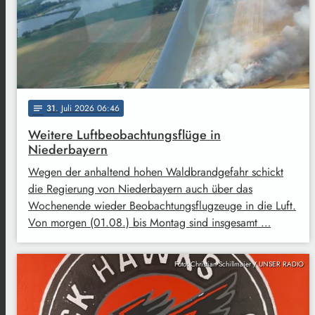
31
. Juli 2026 06:46
notes
Weitere Luftbeobachtungsflüge in
Niederbayern
Wegen der anhaltend hohen Waldbrandgefahr schickt
die Regierung von Niederbayern auch über das
Wochenende wieder Beobachtungsflugzeuge in die Luft.
Von morgen (01.08.) bis Montag sind insgesamt …
Foto: Christian Schillmaier / UNSER RADIO