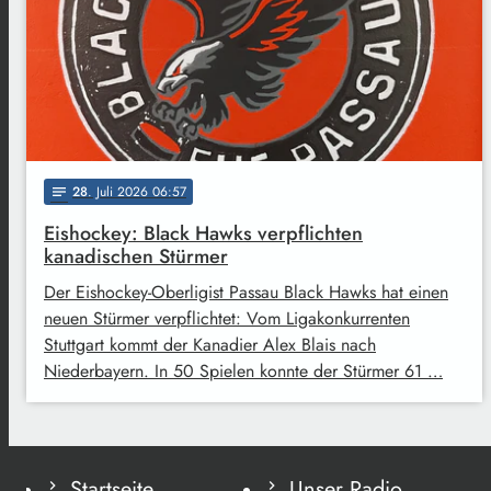
28
. Juli 2026 06:57
notes
Eishockey: Black Hawks verpflichten
kanadischen Stürmer
Der Eishockey-Oberligist Passau Black Hawks hat einen
neuen Stürmer verpflichtet: Vom Ligakonkurrenten
Stuttgart kommt der Kanadier Alex Blais nach
Niederbayern. In 50 Spielen konnte der Stürmer 61 …
Startseite
Unser Radio