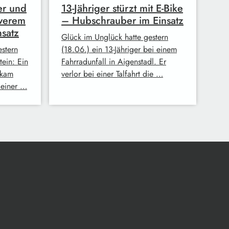
er und
13-Jähriger stürzt mit E-Bike
werem
– Hubschrauber im Einsatz
nsatz
Glück im Unglück hatte gestern
stern
(18.06.) ein 13-Jähriger bei einem
tein: Ein
Fahrradunfall in Aigenstadl. Er
 kam
verlor bei einer Talfahrt die …
 einer …