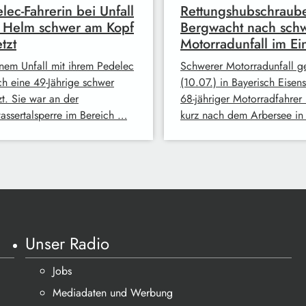
lec-Fahrerin bei Unfall
Rettungshubschraub
z Helm schwer am Kopf
Bergwacht nach sch
tzt
Motorradunfall im Ei
inem Unfall mit ihrem Pedelec
Schwerer Motorradunfall ge
ich eine 49-Jährige schwer
(10.07.) in Bayerisch Eisens
zt. Sie war an der
68-jähriger Motorradfahrer
wassertalsperre im Bereich …
kurz nach dem Arbersee in
Unser Radio
Jobs
Mediadaten und Werbung