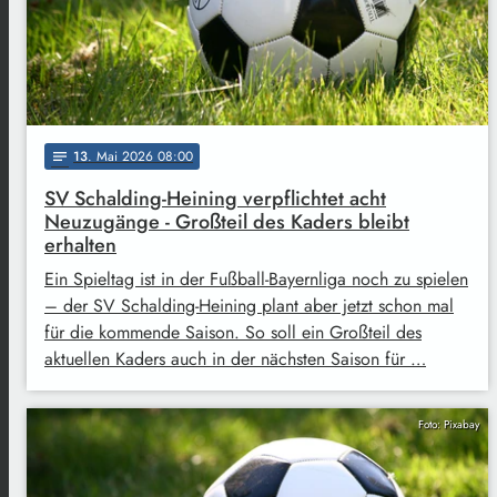
13
. Mai 2026 08:00
notes
SV Schalding-Heining verpflichtet acht
Neuzugänge - Großteil des Kaders bleibt
erhalten
Ein Spieltag ist in der Fußball-Bayernliga noch zu spielen
– der SV Schalding-Heining plant aber jetzt schon mal
für die kommende Saison. So soll ein Großteil des
aktuellen Kaders auch in der nächsten Saison für …
Foto: Pixabay