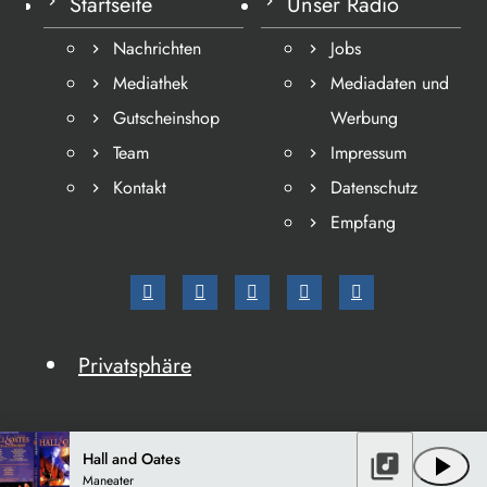
Startseite
Unser Radio
Nachrichten
Jobs
Mediathek
Mediadaten und
Gutscheinshop
Werbung
Team
Impressum
Kontakt
Datenschutz
Empfang
Privatsphäre
Hall and Oates
library_music
play_arrow
Maneater