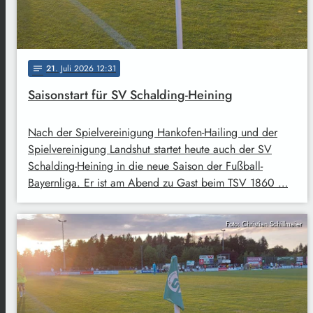
21
. Juli 2026 12:31
notes
Saisonstart für SV Schalding-Heining
Nach der Spielvereinigung Hankofen-Hailing und der
Spielvereinigung Landshut startet heute auch der SV
Schalding-Heining in die neue Saison der Fußball-
Bayernliga. Er ist am Abend zu Gast beim TSV 1860 …
Foto: Christian Schillmaier