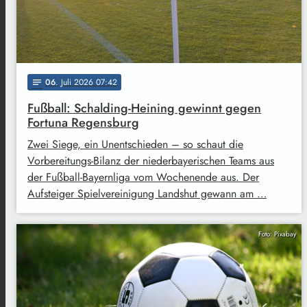
06
. Juli 2026 07:42
notes
Fußball: Schalding-Heining gewinnt gegen
Fortuna Regensburg
Zwei Siege, ein Unentschieden – so schaut die
Vorbereitungs-Bilanz der niederbayerischen Teams aus
der Fußball-Bayernliga vom Wochenende aus. Der
Aufsteiger Spielvereinigung Landshut gewann am …
Foto: Pixabay