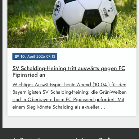
10
. April 2026 07:13
notes
SV Schalding-Heining tritt auswärts gegen FC
Pipinsried an
Wichtiges Auswärtsspiel heute Abend (10.04.) für den
Bayernligisten SV Schalding-Heining: die Grün-Weißen
sind in Oberbayern beim FC Pipinsried gefordert. Mit
einem Sieg könnte Schalding als aktueller …