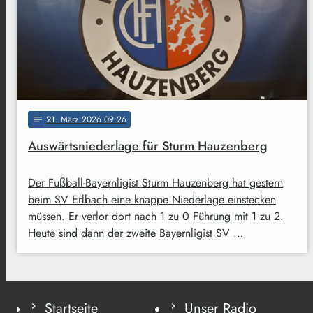
21
. März 2026 09:26
notes
Auswärtsniederlage für Sturm Hauzenberg
Der Fußball-Bayernligist Sturm Hauzenberg hat gestern
beim SV Erlbach eine knappe Niederlage einstecken
müssen. Er verlor dort nach 1 zu 0 Führung mit 1 zu 2.
Heute sind dann der zweite Bayernligist SV …
Startseite
Unser Radio