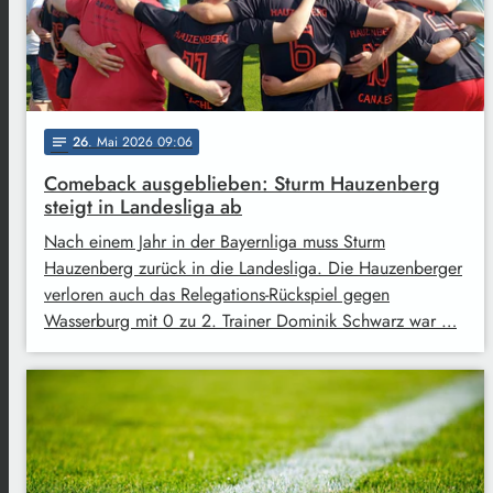
26
. Mai 2026 09:06
notes
Comeback ausgeblieben: Sturm Hauzenberg
steigt in Landesliga ab
Nach einem Jahr in der Bayernliga muss Sturm
Hauzenberg zurück in die Landesliga. Die Hauzenberger
verloren auch das Relegations-Rückspiel gegen
Wasserburg mit 0 zu 2. Trainer Dominik Schwarz war …