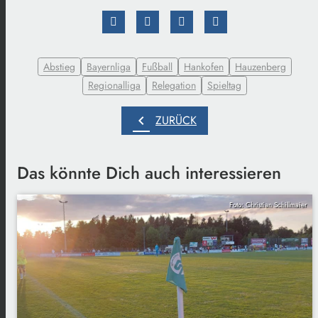
Abstieg
Bayernliga
Fußball
Hankofen
Hauzenberg
Regionalliga
Relegation
Spieltag
chevron_left
ZURÜCK
Das könnte Dich auch interessieren
Foto: Christian Schillmaier