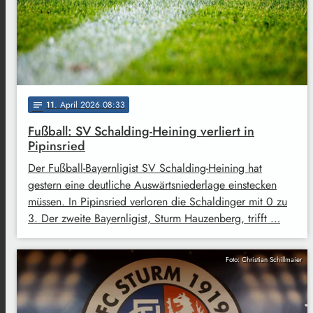
11
. April 2026 08:33
notes
Fußball: SV Schalding-Heining verliert in
Pipinsried
Der Fußball-Bayernligist SV Schalding-Heining hat
gestern eine deutliche Auswärtsniederlage einstecken
müssen. In Pipinsried verloren die Schaldinger mit 0 zu
3. Der zweite Bayernligist, Sturm Hauzenberg, trifft …
Foto: Christian Schillmaier