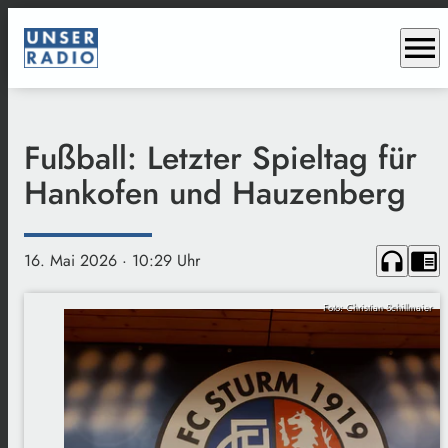
menu
Fußball: Letzter Spieltag für
Hankofen und Hauzenberg
headphones
chrome_reader_mode
16. Mai 2026
· 10:29 Uhr
Foto: Christian Schillmaier