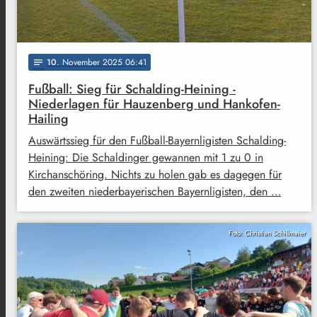
10
. November 2025 06:41
notes
Fußball: Sieg für Schalding-Heining -
Niederlagen für Hauzenberg und Hankofen-
Hailing
Auswärtssieg für den Fußball-Bayernligisten Schalding-
Heining: Die Schaldinger gewannen mit 1 zu 0 in
Kirchanschöring. Nichts zu holen gab es dagegen für
den zweiten niederbayerischen Bayernligisten, den …
Foto: Christian Schillmaier