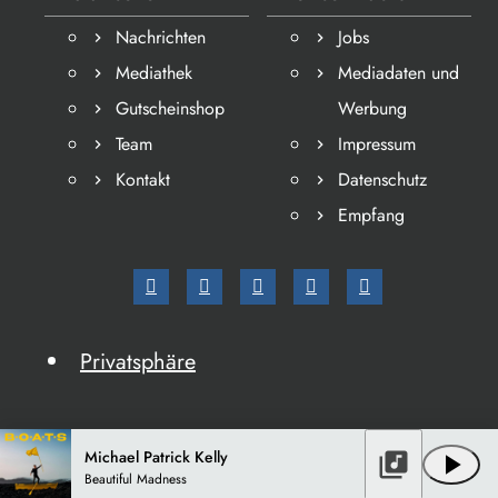
Nachrichten
Jobs
Mediathek
Mediadaten und
Gutscheinshop
Werbung
Team
Impressum
Kontakt
Datenschutz
Empfang
Privatsphäre
Michael Patrick Kelly
library_music
play_arrow
Beautiful Madness