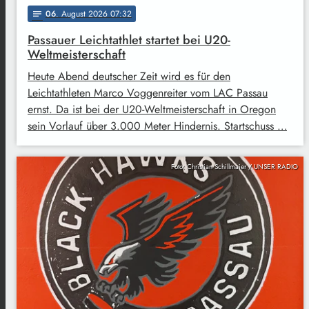
06
. August 2026 07:32
notes
Passauer Leichtathlet startet bei U20-
Weltmeisterschaft
Heute Abend deutscher Zeit wird es für den
Leichtathleten Marco Voggenreiter vom LAC Passau
ernst. Da ist bei der U20-Weltmeisterschaft in Oregon
sein Vorlauf über 3.000 Meter Hindernis. Startschuss …
Foto: Christian Schillmaier / UNSER RADIO