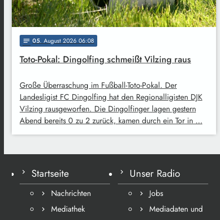
05
. August 2026 06:08
notes
Toto-Pokal: Dingolfing schmeißt Vilzing raus
Große Überraschung im Fußball-Toto-Pokal. Der
Landesligist FC Dingolfing hat den Regionalligisten DJK
Vilzing rausgeworfen. Die Dingolfinger lagen gestern
Abend bereits 0 zu 2 zurück, kamen durch ein Tor in …
Startseite
Unser Radio
Nachrichten
Jobs
Mediathek
Mediadaten und