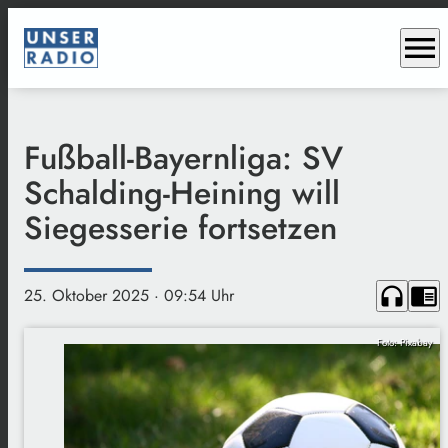
menu
Fußball-Bayernliga: SV
Schalding-Heining will
Siegesserie fortsetzen
headphones
chrome_reader_mode
25. Oktober 2025
· 09:54 Uhr
Foto: Pixabay