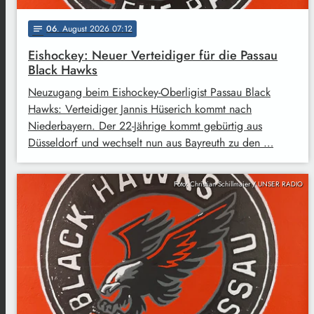
06
. August 2026 07:12
notes
Eishockey: Neuer Verteidiger für die Passau
Black Hawks
Neuzugang beim Eishockey-Oberligist Passau Black
Hawks: Verteidiger Jannis Hüserich kommt nach
Niederbayern. Der 22-Jährige kommt gebürtig aus
Düsseldorf und wechselt nun aus Bayreuth zu den …
Foto: Christian Schillmaier / UNSER RADIO