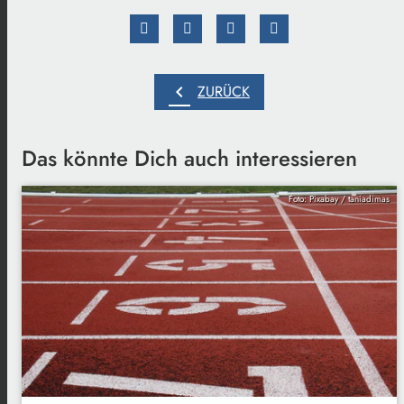
chevron_left
ZURÜCK
Das könnte Dich auch interessieren
Foto: Pixabay / taniadimas