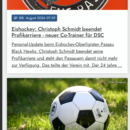
05
. August 2026 07:59
notes
Eishockey: Christoph Schmidt beendet
Profikarriere - neuer Co-Trainer für DSC
Personal-Update beim Eishockey-Oberligisten Passau
Black Hawks: Christoph Schmidt beendet seine
Profikarriere und steht den Passauern damit nicht mehr
zur Verfügung. Das teilte der Verein mit. Der 24 Jahre …
Foto: Pixabay