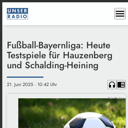
menu
Fußball-Bayernliga: Heute
Testspiele für Hauzenberg
und Schalding-Heining
headphones
chrome_reader_mode
21. Juni 2025
· 10:42 Uhr
Foto: Pixabay