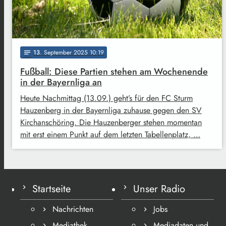
13
. September 2025 10:19
notes
Fußball: Diese Partien stehen am Wochenende
in der Bayernliga an
Heute Nachmittag (13.09.) geht’s für den FC Sturm
Hauzenberg in der Bayernliga zuhause gegen den SV
Kirchanschöring. Die Hauzenberger stehen momentan
mit erst einem Punkt auf dem letzten Tabellenplatz, …
Startseite
Unser Radio
Nachrichten
Jobs
Mediathek
Mediadaten und