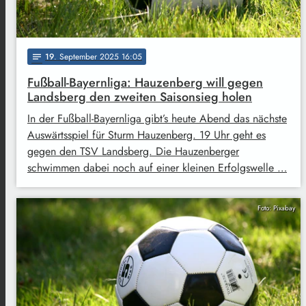
19
. September 2025 16:05
notes
Fußball-Bayernliga: Hauzenberg will gegen
Landsberg den zweiten Saisonsieg holen
In der Fußball-Bayernliga gibt’s heute Abend das nächste
Auswärtsspiel für Sturm Hauzenberg. 19 Uhr geht es
gegen den TSV Landsberg. Die Hauzenberger
schwimmen dabei noch auf einer kleinen Erfolgswelle …
Foto: Pixabay