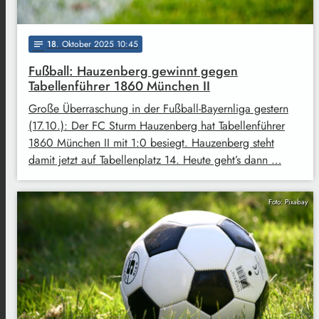
18
. Oktober 2025 10:45
notes
Fußball: Hauzenberg gewinnt gegen
Tabellenführer 1860 München II
Große Überraschung in der Fußball-Bayernliga gestern
(17.10.): Der FC Sturm Hauzenberg hat Tabellenführer
1860 München II mit 1:0 besiegt. Hauzenberg steht
damit jetzt auf Tabellenplatz 14. Heute geht’s dann …
Foto: Pixabay