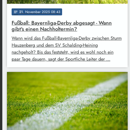
21
. November 2025 08:43
notes
Fußball: Bayernliga-Derby abgesagt - Wann
gibt's einen Nachholtermin?
Wann wird das Fußball-Bayernliga-Derby zwischen Sturm
Hauzenberg und dem SV Schalding-Heining
nachgeholt? Bis das feststeht, wird es wohl noch ein
paar Tage dauern, sagt der Sportliche Leiter der …