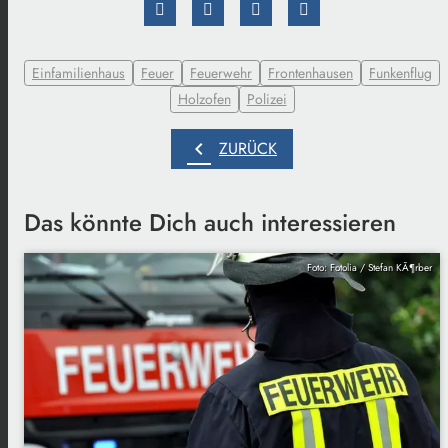
Einfamilienhaus
Feuer
Feuerwehr
Frontenhausen
Funkenflug
Holzofen
Polizei
chevron_left
ZURÜCK
Das könnte Dich auch interessieren
Foto: Fotolia / Stefan KÃ¶rber