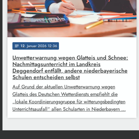
12
. Januar 2026 12:36
notes
Unwetterwarnung wegen Glatteis und Schnee:
Nachmittagsunterricht im Landkreis
Deggendorf entfällt, andere niederbayerische
Schulen entscheiden selbst
Auf Grund der aktuellen Unwetterwarnung wegen
Glatteis des Deutschen Wetterdiensts empfiehlt die
„lokale Koordinierungsgruppe für witterungsbedingten
Unterrichtsausfall“ allen Schularten in Niederbayern …