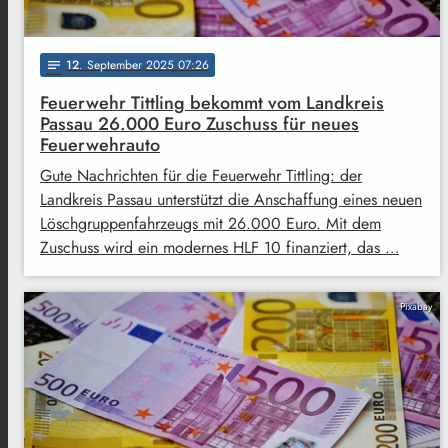
12
. September 2025 07:26
notes
Feuerwehr Tittling bekommt vom Landkreis
Passau 26.000 Euro Zuschuss für neues
Feuerwehrauto
Gute Nachrichten für die Feuerwehr Tittling: der
Landkreis Passau unterstützt die Anschaffung eines neuen
Löschgruppenfahrzeugs mit 26.000 Euro. Mit dem
Zuschuss wird ein modernes HLF 10 finanziert, das …
Pixabay