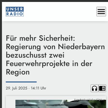
menu
Für mehr Sicherheit:
Regierung von Niederbayern
bezuschusst zwei
Feuerwehrprojekte in der
Region
headphones
chrome_reader_mode
29. Juli 2025
· 14:11 Uhr
Foto: Fotolia / Stefan KÃ¶rber