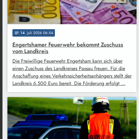
14
. Juli 2026 06:54
notes
Engertshamer Feuerwehr bekommt Zuschuss
vom Landkreis
Die Freiwillige Feuerwehr Engertsham kann sich über
einen Zuschuss des Landkreises Passau freuen. Für die
Anschaffung eines Verkehrssicherheitsanhängers stellt der
Landkreis 6.500 Euro bereit. Die Förderung erfolgt …
Pixabay