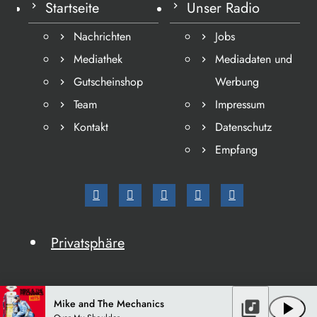
Startseite
Unser Radio
Nachrichten
Jobs
Mediathek
Mediadaten und
Gutscheinshop
Werbung
Team
Impressum
Kontakt
Datenschutz
Empfang
Privatsphäre
Mike and The Mechanics
library_music
play_arrow