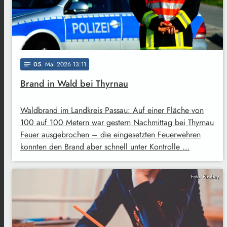
05
. Mai 2026 13:11
notes
Brand in Wald bei Thyrnau
Waldbrand im Landkreis Passau: Auf einer Fläche von
100 auf 100 Metern war gestern Nachmittag bei Thyrnau
Feuer ausgebrochen – die eingesetzten Feuerwehren
konnten den Brand aber schnell unter Kontrolle …
Foto: Pixabay