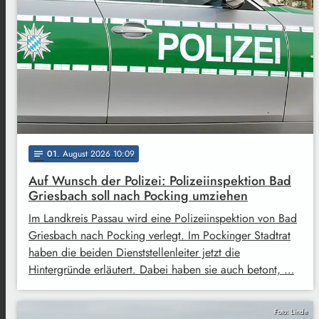
01
. August 2026 10:09
notes
Auf Wunsch der Polizei: Polizeiinspektion Bad
Griesbach soll nach Pocking umziehen
Im Landkreis Passau wird eine Polizeiinspektion von Bad
Griesbach nach Pocking verlegt. Im Pockinger Stadtrat
haben die beiden Dienststellenleiter jetzt die
Hintergründe erläutert. Dabei haben sie auch betont, …
Foto: Linde