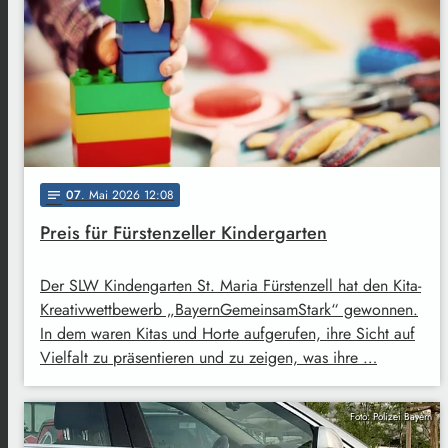
07
. Mai 2026 12:08
notes
Preis für Fürstenzeller Kindergarten
Der SLW Kindengarten St. Maria Fürstenzell hat den Kita-
Kreativwettbewerb „BayernGemeinsamStark“ gewonnen.
In dem waren Kitas und Horte aufgerufen, ihre Sicht auf
Vielfalt zu präsentieren und zu zeigen, was ihre …
Foto: Polizei Bayern