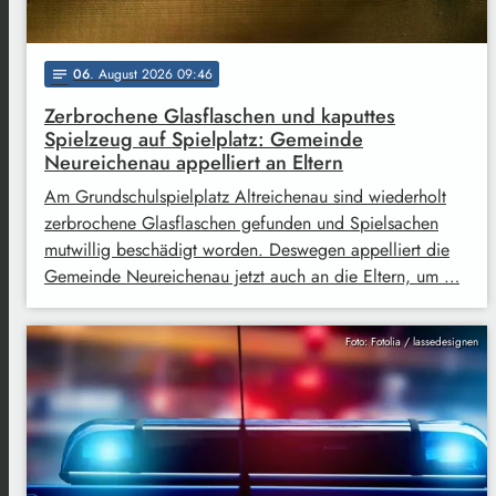
06
. August 2026 09:46
notes
Zerbrochene Glasflaschen und kaputtes
Spielzeug auf Spielplatz: Gemeinde
Neureichenau appelliert an Eltern
Am Grundschulspielplatz Altreichenau sind wiederholt
zerbrochene Glasflaschen gefunden und Spielsachen
mutwillig beschädigt worden. Deswegen appelliert die
Gemeinde Neureichenau jetzt auch an die Eltern, um …
Foto: Fotolia / lassedesignen