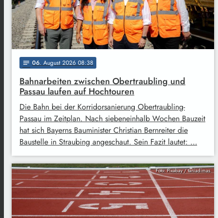
06
. August 2026 08:38
notes
Bahnarbeiten zwischen Obertraubling und
Passau laufen auf Hochtouren
Die Bahn bei der Korridorsanierung Obertraubling-
Passau im Zeitplan. Nach siebeneinhalb Wochen Bauzeit
hat sich Bayerns Bauminister Christian Bernreiter die
Baustelle in Straubing angeschaut. Sein Fazit lautet: …
Foto: Pixabay / taniadimas