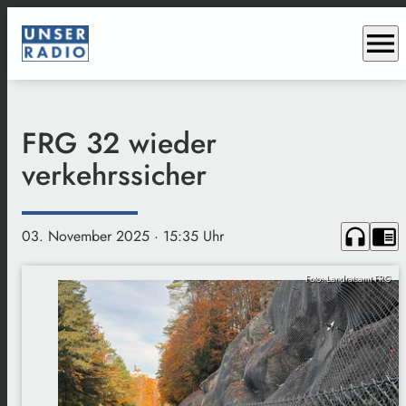
menu
FRG 32 wieder
verkehrssicher
headphones
chrome_reader_mode
03. November 2025
· 15:35 Uhr
Foto: Landratsamt FRG