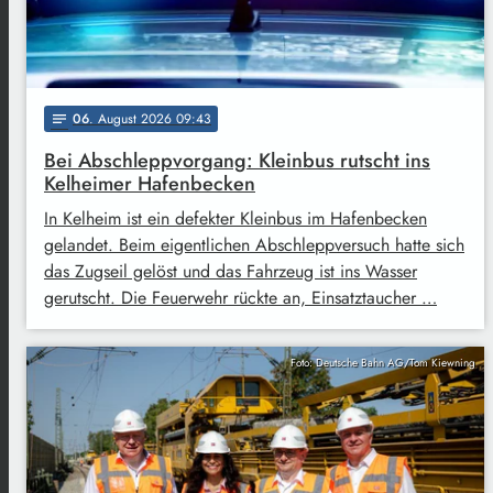
06
. August 2026 09:43
notes
Bei Abschleppvorgang: Kleinbus rutscht ins
Kelheimer Hafenbecken
In Kelheim ist ein defekter Kleinbus im Hafenbecken
gelandet. Beim eigentlichen Abschleppversuch hatte sich
das Zugseil gelöst und das Fahrzeug ist ins Wasser
gerutscht. Die Feuerwehr rückte an, Einsatztaucher …
Foto: Deutsche Bahn AG/Tom Kiewning