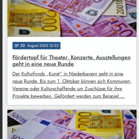
22
. August 2025 12:53
notes
Fördertopf für Theater, Konzerte, Ausstellungen
geht in eine neue Runde
Der Kulturfonds „Kunst“ in Niederbayern geht in eine
neue Runde. Bis zum 1. Oktober können sich Kommunen,
Vereine oder Kulturschaffende um Zuschüsse für ihre
Projekte bewerben. Gefördert werden zum Beispiel …
Pixabay