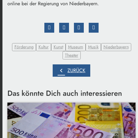
online bei der Regierung von Niederbayern.
Förderung
Kultur
Kunst
Museum
Musik
Niederbayern
Theater
chevron_left
ZURÜCK
Das könnte Dich auch interessieren
Pixabay