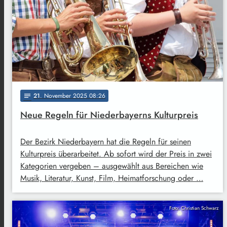
21
. November 2025 08:26
notes
Neue Regeln für Niederbayerns Kulturpreis
Der Bezirk Niederbayern hat die Regeln für seinen
Kulturpreis überarbeitet. Ab sofort wird der Preis in zwei
Kategorien vergeben – ausgewählt aus Bereichen wie
Musik, Literatur, Kunst, Film, Heimatforschung oder …
Foto: Christian Schwarz