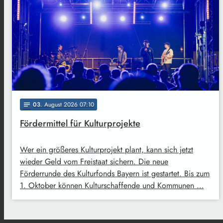
03
. August 2026 07:10
notes
Fördermittel für Kulturprojekte
Wer ein größeres Kulturprojekt plant, kann sich jetzt
wieder Geld vom Freistaat sichern. Die neue
Förderrunde des Kulturfonds Bayern ist gestartet. Bis zum
1. Oktober können Kulturschaffende und Kommunen …