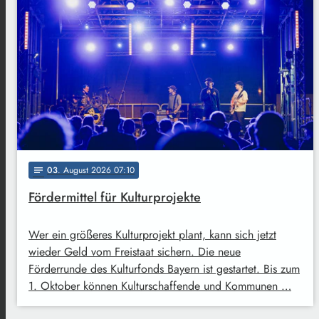
03
. August 2026 07:10
notes
Fördermittel für Kulturprojekte
Wer ein größeres Kulturprojekt plant, kann sich jetzt
wieder Geld vom Freistaat sichern. Die neue
Förderrunde des Kulturfonds Bayern ist gestartet. Bis zum
1. Oktober können Kulturschaffende und Kommunen …