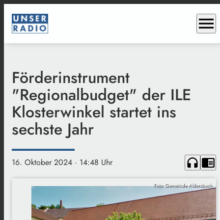
menu
Förderinstrument
"Regionalbudget" der ILE
Klosterwinkel startet ins
sechste Jahr
headphones
chrome_reader_mode
16. Oktober 2024
· 14:48 Uhr
Foto: Gemeinde Aldersbach