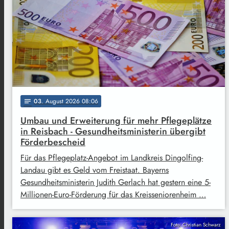
03
. August 2026 08:06
notes
Umbau und Erweiterung für mehr Pflegeplätze
in Reisbach - Gesundheitsministerin übergibt
Förderbescheid
Für das Pflegeplatz-Angebot im Landkreis Dingolfing-
Landau gibt es Geld vom Freistaat. Bayerns
Gesundheitsministerin Judith Gerlach hat gestern eine 5-
Millionen-Euro-Förderung für das Kreisseniorenheim …
Foto: Christian Schwarz