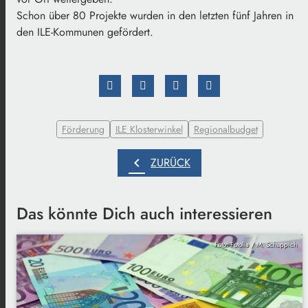
Schon über 80 Projekte wurden in den letzten fünf Jahren in
den ILE-Kommunen gefördert.
Förderung
ILE Klosterwinkel
Regionalbudget
chevron_left
ZURÜCK
Das könnte Dich auch interessieren
Foto: Fotolia / M. Schuppich