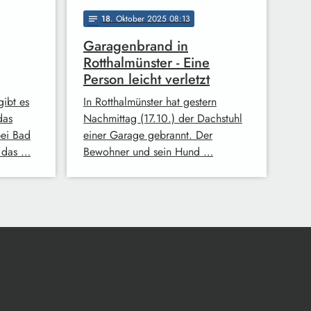
18
. Oktober 2025 08:13
notes
Garagenbrand in
Rotthalmünster - Eine
Person leicht verletzt
ibt es
In Rotthalmünster hat gestern
das
Nachmittag (17.10.) der Dachstuhl
bei Bad
einer Garage gebrannt. Der
, das …
Bewohner und sein Hund …