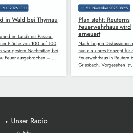
5
. Mai 2026 13:11
21
. November 2025 08:29
notes
d in Wald bei Thyrnau
Plan steht: Reuterns
Feuerwehrhaus wird
erneuert
rand im Landkreis Passau:
iner Fläche von 100 auf 100
Nach langen Diskussionen g
n war gestern Nachmittag bei
nun ein klares Konzept für 
au Feuer ausgebrochen – …
Feuerwehrhaus in Reutern 
Griesbach. Vorgesehen ist
Unser Radio
Jobs