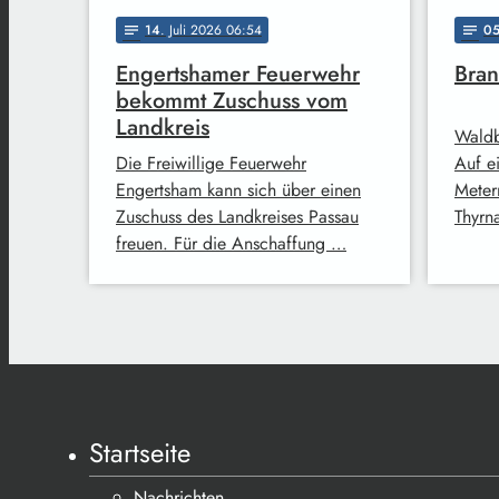
14
. Juli 2026 06:54
0
notes
notes
Engertshamer Feuerwehr
Bran
bekommt Zuschuss vom
Landkreis
Waldb
Die Freiwillige Feuerwehr
Auf e
Engertsham kann sich über einen
Meter
Zuschuss des Landkreises Passau
Thyrn
freuen. Für die Anschaffung …
Startseite
Nachrichten