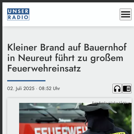
menu
Kleiner Brand auf Bauernhof
in Neureut führt zu großem
Feuerwehreinsatz
headphones
chrome_reader_mode
02. Juli 2025
· 08:52 Uhr
Foto: Fotolia / Stefan KÃ¶rber