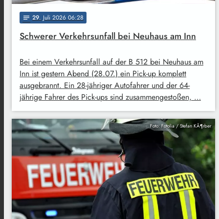
29
. Juli 2026 06:28
notes
Schwerer Verkehrsunfall bei Neuhaus am Inn
Bei einem Verkehrsunfall auf der B 512 bei Neuhaus am
Inn ist gestern Abend (28.07.) ein Pick-up komplett
ausgebrannt. Ein 28-jähriger Autofahrer und der 64-
jährige Fahrer des Pick-ups sind zusammengestoßen, …
Foto: Fotolia / Stefan KÃ¶rber