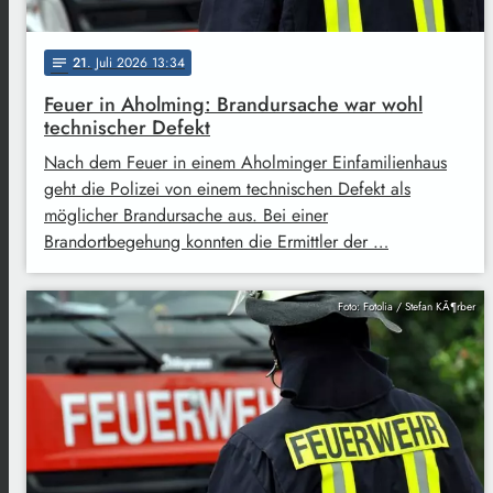
21
. Juli 2026 13:34
notes
Feuer in Aholming: Brandursache war wohl
technischer Defekt
Nach dem Feuer in einem Aholminger Einfamilienhaus
geht die Polizei von einem technischen Defekt als
möglicher Brandursache aus. Bei einer
Brandortbegehung konnten die Ermittler der …
Foto: Fotolia / Stefan KÃ¶rber