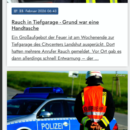
23
. Februar 2026 06:43
notes
Rauch in Tiefgarage - Grund war eine
Handtasche
Ein Großaufgebot der Feuer ist am Wochenende zur
Tiefgarage des Citycenters Landshut ausgerückt. Dort
hatten mehrere Anrufer Rauch gemeldet. Vor Ort gab es
dann allerdings schnell Entwarnung – der …
Pixabay