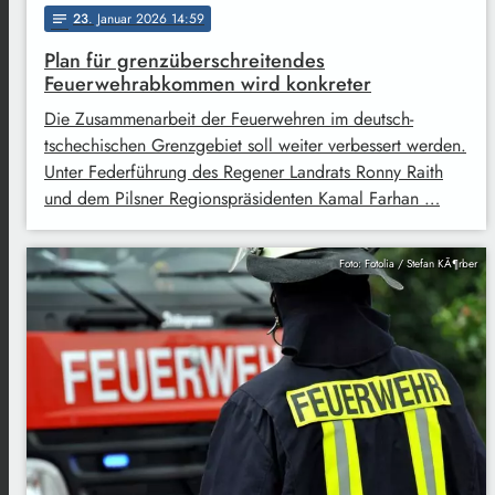
23
. Januar 2026 14:59
notes
Plan für grenzüberschreitendes
Feuerwehrabkommen wird konkreter
Die Zusammenarbeit der Feuerwehren im deutsch-
tschechischen Grenzgebiet soll weiter verbessert werden.
Unter Federführung des Regener Landrats Ronny Raith
und dem Pilsner Regionspräsidenten Kamal Farhan …
Foto: Fotolia / Stefan KÃ¶rber