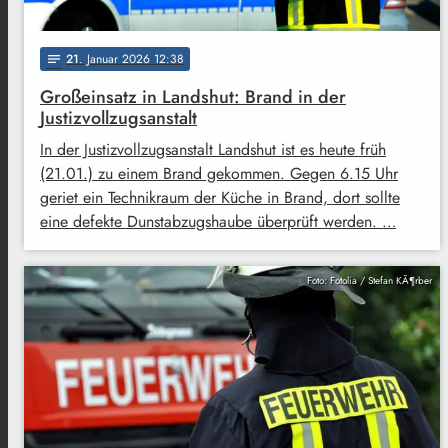
21
. Januar 2026 12:38
notes
Großeinsatz in Landshut: Brand in der
Justizvollzugsanstalt
In der Justizvollzugsanstalt Landshut ist es heute früh
(21.01.) zu einem Brand gekommen. Gegen 6.15 Uhr
geriet ein Technikraum der Küche in Brand, dort sollte
eine defekte Dunstabzugshaube überprüft werden. …
Foto: Fotolia / Stefan KÃ¶rber