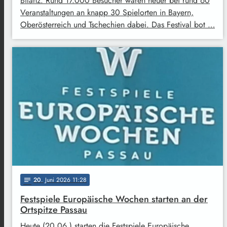
Bilanz. Rund 17.000 Besucher waren heuer bei rund 60
Veranstaltungen an knapp 30 Spielorten in Bayern,
Oberösterreich und Tschechien dabei. Das Festival bot …
20
. Juni 2026 11:28
notes
Festspiele Europäische Wochen starten an der
Ortspitze Passau
Heute (20.06.) starten die Festspiele Europäische