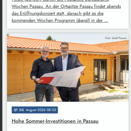
Wochen Passau. An der Ortspitze Passau findet abends
das Eröffnungskonzert statt, danach gibt es die
kommenden Wochen Programm überall in der …
Foto: Stadt Passau
05
. August 2026 08:02
notes
Hohe Sommer-Investitionen in Passau