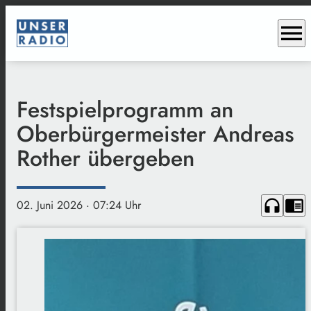
menu
Festspielprogramm an
Oberbürgermeister Andreas
Rother übergeben
headphones
chrome_reader_mode
02. Juni 2026
· 07:24 Uhr