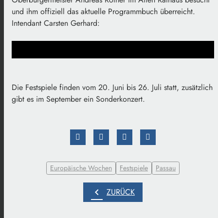
und ihm offiziell das aktuelle Programmbuch überreicht.
Intendant Carsten Gerhard:
Die Festspiele finden vom 20. Juni bis 26. Juli statt, zusätzlich
gibt es im September ein Sonderkonzert.
Europäische Wochen
Festspiele
Passau
chevron_left
ZURÜCK