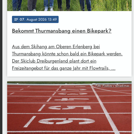
07
. August 2026 13:49
notes
Bekommt Thurmansbang einen Bikepark?
Aus dem Skihang am Oberen Erlenberg bei
Thurmansbang könnte schon bald ein Bikepark werden.
Der Skiclub Dreiburgenland plant dort ein
Freizeitangebot für das ganze Jahr mit Flowtrails, …
Foto: Pixabay / taniadimas