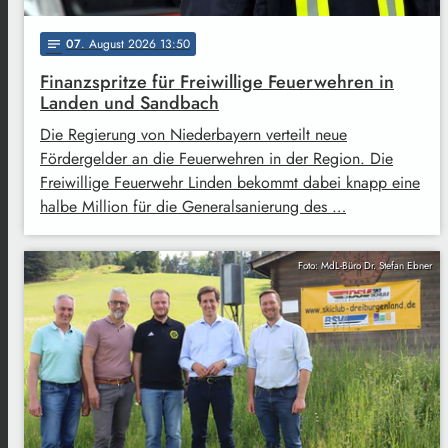
07
. August 2026 13:50
notes
Finanzspritze für Freiwillige Feuerwehren in
Landen und Sandbach
Die Regierung von Niederbayern verteilt neue
Fördergelder an die Feuerwehren in der Region. Die
Freiwillige Feuerwehr Linden bekommt dabei knapp eine
halbe Million für die Generalsanierung des …
Foto: MdL-Büro Dr. Stefan Ebner