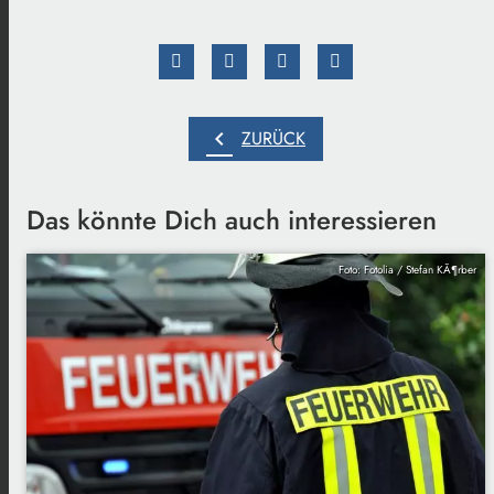
chevron_left
ZURÜCK
Das könnte Dich auch interessieren
Foto: Fotolia / Stefan KÃ¶rber