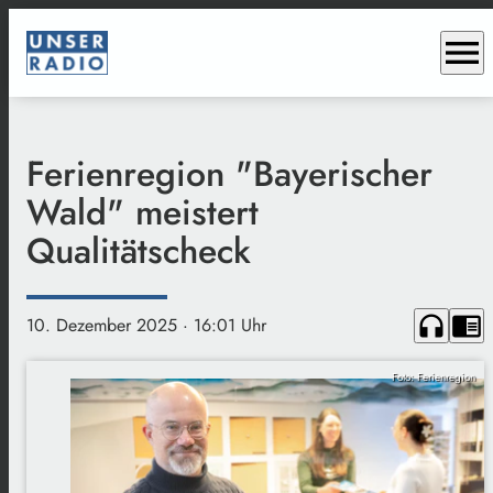
menu
Ferienregion "Bayerischer
Wald" meistert
Qualitätscheck
headphones
chrome_reader_mode
10. Dezember 2025
· 16:01 Uhr
Foto: Ferienregion