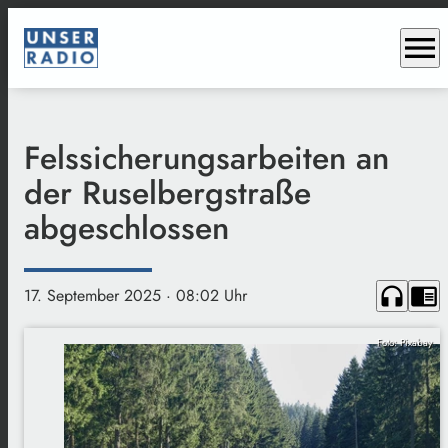
menu
Felssicherungsarbeiten an
der Ruselbergstraße
abgeschlossen
headphones
chrome_reader_mode
17. September 2025
· 08:02 Uhr
Foto: Pixabay