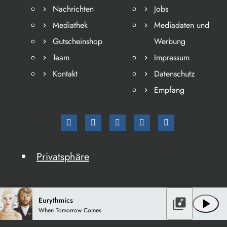
Nachrichten
Jobs
Mediathek
Mediadaten und
Gutscheinshop
Werbung
Team
Impressum
Kontakt
Datenschutz
Empfang
Privatsphäre
Eurythmics
library_music
play_arrow
When Tomorrow Comes