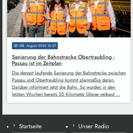
05
. August 2026 16:27
notes
Sanierung der Bahnstrecke Obertraubling -
Passau ist im Zeitplan
Die derzeit laufende Sanierung der Bahnstrecke zwischen
Passau und Obertraubling kommt planmäßig daran.
Darüber informiert jetzt die Bahn. So wurden in den
letzten Wochen bereits 20 Kilometer Gleise verbaut …
Startseite
Unser Radio