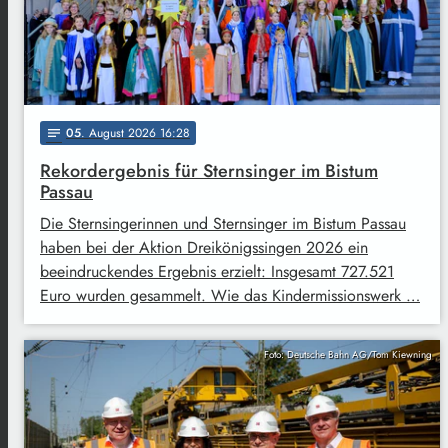
05
. August 2026 16:28
notes
Rekordergebnis für Sternsinger im Bistum
Passau
Die Sternsingerinnen und Sternsinger im Bistum Passau
haben bei der Aktion Dreikönigssingen 2026 ein
beeindruckendes Ergebnis erzielt: Insgesamt 727.521
Euro wurden gesammelt. Wie das Kindermissionswerk …
Foto: Deutsche Bahn AG/Tom Kiewning