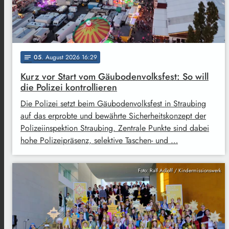
05
. August 2026 16:29
notes
Kurz vor Start vom Gäubodenvolksfest: So will
die Polizei kontrollieren
Die Polizei setzt beim Gäubodenvolksfest in Straubing
auf das erprobte und bewährte Sicherheitskonzept der
Polizeiinspektion Straubing. Zentrale Punkte sind dabei
hohe Polizeipräsenz, selektive Taschen- und …
Foto: Ralf Adloff / Kindermissionswerk