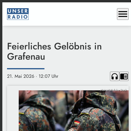
menu
Feierliches Gelöbnis in
Grafenau
headphones
chrome_reader_mode
21. Mai 2026
· 12:07 Uhr
MoiraM/Adobe Stock