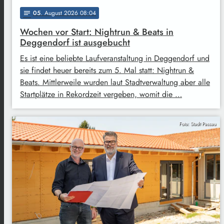
05
. August 2026 08:04
notes
Wochen vor Start: Nightrun & Beats in
Deggendorf ist ausgebucht
Es ist eine beliebte Laufveranstaltung in Deggendorf und
sie findet heuer bereits zum 5. Mal statt: Nightrun &
Beats. Mittlerweile wurden laut Stadtverwaltung aber alle
Startplätze in Rekordzeit vergeben, womit die …
Foto: Stadt Passau