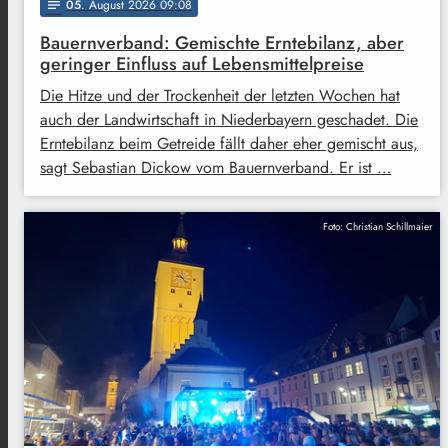
05
. August 2026 09:08
notes
Bauernverband: Gemischte Erntebilanz, aber
geringer Einfluss auf Lebensmittelpreise
Die Hitze und der Trockenheit der letzten Wochen hat
auch der Landwirtschaft in Niederbayern geschadet. Die
Erntebilanz beim Getreide fällt daher eher gemischt aus,
sagt Sebastian Dickow vom Bauernverband. Er ist …
Foto: Christian Schillmaier