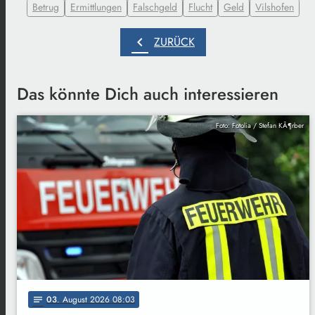
Betrug
Ermittlungen
Falschgeld
Flucht
Geld
Vilshofen
chevron_left
ZURÜCK
Das könnte Dich auch interessieren
Foto: Fotolia / Stefan KÃ¶rber
03
. August 2026 08:03
notes