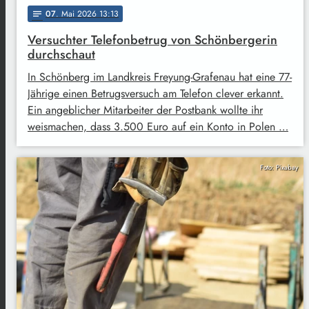
07
. Mai 2026 13:13
notes
Versuchter Telefonbetrug von Schönbergerin
durchschaut
In Schönberg im Landkreis Freyung-Grafenau hat eine 77-
Jährige einen Betrugsversuch am Telefon clever erkannt.
Ein angeblicher Mitarbeiter der Postbank wollte ihr
weismachen, dass 3.500 Euro auf ein Konto in Polen …
Foto: Pixabay