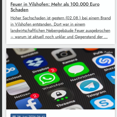
Feuer in Vilshofen: Mehr als 100.000 Euro
Schaden
Hoher Sachschaden ist gestern (02.08.) bei einem Brand
in Vilshofen entstanden. Dort war in einem
landwirtschaftlichen Nebengebäude Feuer ausgebrochen
– warum ist aktuell noch unklar und Gegenstand der …
Foto: Pixabay
16
. Juni 2026 06:41
notes